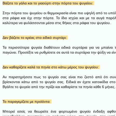
Βάζετε το γάλα και το γιαούρτι στην πόρτα του ψυγείου:
Στην πόρτα του ψυγείου οι θερμοκρασία είναι πιο υψηλή από το υπόλο
στα ράφια και όχι στην πόρτα. Το ίδιο ισχύει και με τα αυγά παρ
καλύτερα να φυλάσσονται μέσα στις θήκες στα ράφια του ψυγείου.
Δεν βάζετε το κρέας στο ειδικό συρτάρι:
Τ
α περισσότερα ψυγεία διαθέτουν ειδικά συρτάρια για να μπαίνει 
παγώνει. Προσέξτε να ρυθμίσετε σε αυτά τα συρτάρια την ψύξη να εί
Δεν καθαρίζετε καλά τα πηνία στο κάτω μέρος του ψυγείου:
Αν παρατηρήσετε πως το ψυγείο σας είναι πιο ζεστό από ότι συ
βρίσκονται κάτω από το ψυγείο σας. Ειδικά αν έχετε κατοικίδια στ
Βγάλτε το ψυγείο από την πρίζα και καθαρίστε τα πηνία κάθε 6 μήνες.
To παραγεμίζετε με προϊόντα:
Μπορεί εσείς να θεωρείτε ένα φορτωμένο ψυγείο ένδειξη αφθον