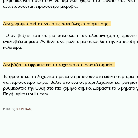
μικροβιολόγοι συνιστούν να αφήνετε χώρο στο ψυγείο σας γιατί
αναπτύσσονται περισσότερα μικρόβια.
Δεν χρησιμοποιείτε σωστά τις σακούλες αποθήκευσης:
Όταν βάζετε κάτι σε μία σακούλα ή σε αλουμινόχαρτο, φροντίσ
εγκλωβίζεται μέσα. Αν θέλετε να βάλετε μια σακούλα στην κατάψυξη 
καλύτερα.
Δεν βάζετε τα φρούτα και τα λαχανικά στο σωστό σημείο:
Τα φρούτα και τα λαχανικά πρέπει να μπαίνουν στα ειδικά συρτάρια 
για περισσότερο καιρό. Βάλτε στο ένα συρτάρι λαχανικά και ρυθμίστ
ρυθμίζοντας την ψύξη στο πιο χαμηλό σημείο. Διαβάστε τα 5 βήματα 
Πηγή: spirossoulis.com
Ετικέτες
συμβουλές