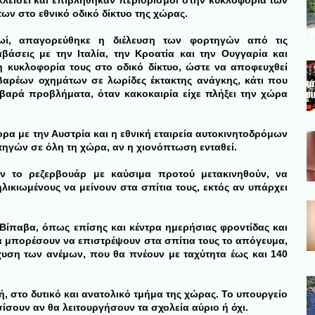
 κλείσει και επιβλήθηκαν περιορισμοί στην κυκλοφορία των
ν στο εθνικό οδικό δίκτυο της χώρας.
ωί, απαγορεύθηκε η διέλευση των φορτηγών από τις
αβάσεις με την Ιταλία, την Κροατία και την Ουγγαρία και
η κυκλοφορία τους στο οδικό δίκτυο, ώστε να αποφευχθεί
αρέων οχημάτων σε λωρίδες έκτακτης ανάγκης, κάτι που
αρά προβλήματα, όταν κακοκαιρία είχε πλήξει την χώρα
α με την Αυστρία και η εθνική εταιρεία αυτοκινητοδρόμων
γών σε όλη τη χώρα, αν η χιονόπτωση ενταθεί.
ν το ρεζερβουάρ με καύσιμα προτού μετακινηθούν, να
ικιωμένους να μείνουν στα σπίτια τους, εκτός αν υπάρχει
 Βίπαβα, όπως επίσης και κέντρα ημερήσιας φροντίδας και
θα μπορέσουν να επιστρέψουν στα σπίτια τους το απόγευμα,
χυση των ανέμων, που θα πνέουν με ταχύτητα έως και 140
ή, στο δυτικό και ανατολικό τμήμα της χώρας. Το υπουργείο
ίσουν αν θα λειτουργήσουν τα σχολεία αύριο ή όχι.