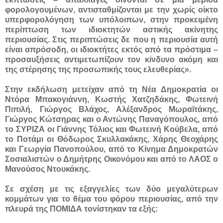
φορολογουμένων, αντισταθμίζονται με την χωρίς οίκτο
υπερφορολόγηση των υπόλοιπων, στην προκειμένη
περίπτωση των ιδιοκτητών αστικής ακίνητης
περιουσίας. Στις περιπτώσεις δε που η περιουσία αυτή
είναι απρόσοδη, οι ιδιοκτήτες εκτός από τα πρόστιμα –
προσαυξήσεις αντιμετωπίζουν τον κίνδυνο ακόμη και
της στέρησης της προσωπικής τους ελευθερίας».
Στην εκδήλωση μετείχαν από τη Νέα Δημοκρατία οι
Ντόρα Μπακογιάννη, Κωστής Χατζηδάκης, Φωτεινή
Πιπιλή, Γιώργος Βλάχος, Αλέξανδρος Μωραϊτάκης,
Γιώργος Κώτσηρας και ο Αντώνης Παναγόπουλος, από
το ΣΥΡΙΖΑ οι Γιάννης Τόλιος και Φωτεινή Κούβελα, από
το Ποτάμι οι Θόδωρος Σκυλλακάκης, Χάρης Θεοχάρης
και Γεωργία Πανοπούλου, από το Κίνημα Δημοκρατών
Σοσιαλιστών ο Δημήτρης Οικονόμου και από το ΛΑΟΣ ο
Μανούσος Ντουκάκης.
Σε σχέση με τις εξαγγελίες των δύο μεγαλύτερων
κομμάτων για το θέμα του φόρου περιουσίας, από την
πλευρά της ΠΟΜΙΔΑ τονίστηκαν τα εξής: