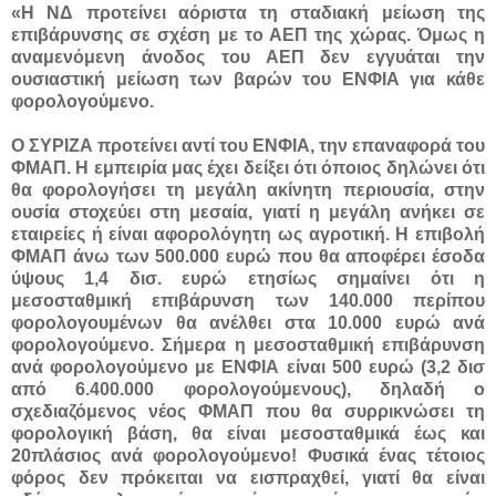
«Η ΝΔ προτείνει αόριστα τη σταδιακή μείωση της
επιβάρυνσης σε σχέση με το ΑΕΠ της χώρας. Όμως η
αναμενόμενη άνοδος του ΑΕΠ δεν εγγυάται την
ουσιαστική μείωση των βαρών του ΕΝΦΙΑ για κάθε
φορολογούμενο.
Ο ΣΥΡΙΖΑ προτείνει αντί του ΕΝΦΙΑ, την επαναφορά του
ΦΜΑΠ. Η εμπειρία μας έχει δείξει ότι όποιος δηλώνει ότι
θα φορολογήσει τη μεγάλη ακίνητη περιουσία, στην
ουσία στοχεύει στη μεσαία, γιατί η μεγάλη ανήκει σε
εταιρείες ή είναι αφορολόγητη ως αγροτική. Η επιβολή
ΦΜΑΠ άνω των 500.000 ευρώ που θα αποφέρει έσοδα
ύψους 1,4 δισ. ευρώ ετησίως σημαίνει ότι η
μεσοσταθμική επιβάρυνση των 140.000 περίπου
φορολογουμένων θα ανέλθει στα 10.000 ευρώ ανά
φορολογούμενο. Σήμερα η μεσοσταθμική επιβάρυνση
ανά φορολογούμενο με ΕΝΦΙΑ είναι 500 ευρώ (3,2 δισ
από 6.400.000 φορολογούμενους), δηλαδή ο
σχεδιαζόμενος νέος ΦΜΑΠ που θα συρρικνώσει τη
φορολογική βάση, θα είναι μεσοσταθμικά έως και
20πλάσιος ανά φορολογούμενο! Φυσικά ένας τέτοιος
φόρος δεν πρόκειται να εισπραχθεί, γιατί θα είναι