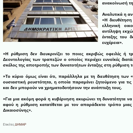
ανακοίνωσή τη
Αναλυτικά η αν
«Η διευθέτηση
ελληνική οικ
αντίληψη εκχώ
ένταξης του δ
ευχέρεια».
»Η ρύθμιση δεν διευκρινίζει το ποιες ακριβώς οφειλές ή 
Δεοντολογίας των τραπεζών ο οποίος περιέχει ευνοϊκές διατάξ
σκέλος της αποτροπής των δυνατοτήτων ένταξης στη ρύθμιση 
»Το κύριο όμως είναι ότι, παράλληλα με τη διευθέτηση των «
ουσιαστική ρευστότητα, η οποία παραμένει ζητούμενο για τις
και δεν μπορούν να χρηματοδοτήσουν την ανάπτυξη τους.
»Για μια ακόμη φορά η κυβέρνηση ακυρώνει τη δυνατότητα να
αφού η ρύθμιση κατατίθεται με τον απαράδεκτο τρόπο μια
Δικαιοσύνης».
Ετικέτες
ΔΗΜΑΡ