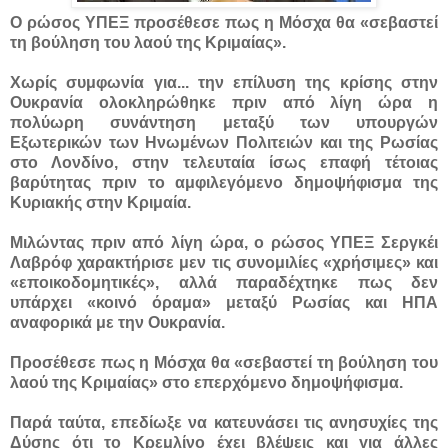
Ο ρώσος ΥΠΕΞ προσέθεσε πως η Μόσχα θα «σεβαστεί
τη βούληση του λαού της Κριμαίας».
Χωρίς συμφωνία για...
την επίλυση της κρίσης στην
Ουκρανία ολοκληρώθηκε πριν από λίγη ώρα η
πολύωρη συνάντηση μεταξύ των υπουργών
Εξωτερικών των Ηνωμένων Πολιτειών και της Ρωσίας
στο Λονδίνο, στην τελευταία ίσως επαφή τέτοιας
βαρύτητας πριν το αμφιλεγόμενο δημοψήφισμα της
Κυριακής στην Κριμαία.
Μιλώντας πριν από λίγη ώρα, ο ρώσος ΥΠΕΞ Σεργκέι
Λαβρόφ χαρακτήρισε μεν τις συνομιλίες «χρήσιμες» και
«εποικοδομητικές», αλλά παραδέχτηκε πως δεν
υπάρχει «κοινό όραμα» μεταξύ Ρωσίας και ΗΠΑ
αναφορικά με την Ουκρανία.
Προσέθεσε πως η Μόσχα θα «σεβαστεί τη βούληση του
λαού της Κριμαίας» στο επερχόμενο δημοψήφισμα.
Παρά ταύτα, επεδίωξε να κατευνάσει τις ανησυχίες της
Δύσης ότι το Κρεμλίνο έχει βλέψεις και για άλλες