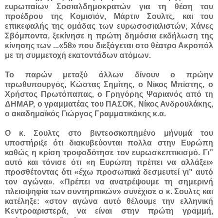
ευρωπαίων Σοσιαλδημοκρατών για τη θέση του
προέδρου της Κομισιόν, Μάρτιν Σουλτς, και του
επικεφαλής της ομάδας των ευρωσοσιαλιστών, Χάνες
Σβόμποντα, ξεκίνησε η πρώτη δημόσια εκδήλωση της
κίνησης των ...
«58» που διεξάγεται στο θέατρο Ακροπόλ
με τη συμμετοχή εκατοντάδων ατόμων.
Το παρών μεταξύ άλλων δίνουν ο πρώην
πρωθυπουργός, Κώστας Σημίτης, ο Νίκος Μπίστης, ο
Χρήστος Πρωτόπαπας, ο Γρηγόρης Ψαριανός από τη
ΔΗΜΑΡ, ο γραμματέας του ΠΑΣΟΚ, Νίκος Ανδρουλάκης,
ο ακαδημαϊκός Γιώργος Γραμματικάκης κ.α.
Ο κ. Σουλτς στο βιντεοσκοπημένο μήνυμά του
υποστήριξε ότι διακυβεύονται πολλα στην Ευρώπη
καθώς η κρίση τροφοδότησε τον ευρωσκεπτικισμό. Γι”
αυτό και τόνισε ότι «η Ευρώπη πρέπει να αλλάξει»
προσθέτοντας ότι «έχω προσωπικά δεσμευτεί γι” αυτό
τον αγώνα». «Πρέπει να ανατρέψουμε τη σημερινή
πλειοψηφία των συντηριτικών» συνέχισε ο κ. Σουλτς και
κατέληξε: «στον αγώνα αυτό θέλουμε την ελληνική
Κεντροαριστερά, να είναι στην πρώτη γραμμή,