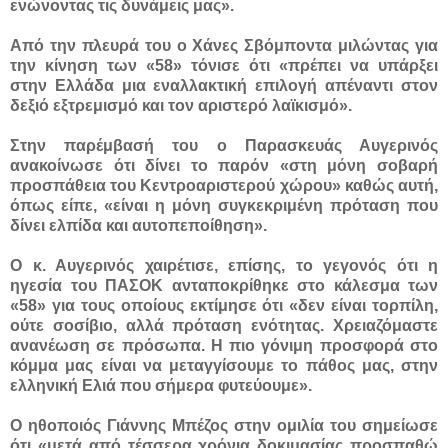
ενώνοντας τις δυνάμεις μας».
Από την πλευρά του ο Χάνες Σβόμποντα μιλώντας για
την κίνηση των «58» τόνισε ότι «πρέπει να υπάρξει
στην Ελλάδα μια εναλλακτική επιλογή απέναντι στον
δεξιό εξτρεμισμό και τον αριστερό λαϊκισμό».
Στην παρέμβασή του ο Παρασκευάς Αυγερινός
ανακοίνωσε ότι δίνει το παρόν «στη μόνη σοβαρή
προσπάθεια του Κεντροαριστερού χώρου» καθώς αυτή,
όπως είπε, «είναι η μόνη συγκεκριμένη πρόταση που
δίνει ελπίδα και αυτοπεποίθηση».
Ο κ. Αυγερινός χαιρέτισε, επίσης, το γεγονός ότι η
ηγεσία του ΠΑΣΟΚ ανταποκρίθηκε στο κάλεσμα των
«58» για τους οποίους εκτίμησε ότι «δεν είναι τορπίλη,
ούτε σοσίβιο, αλλά πρόταση ενότητας. Χρειαζόμαστε
ανανέωση σε πρόσωπα. Η πιο γόνιμη προσφορά στο
κόμμα μας είναι να μεταγγίσουμε το πάθος μας, στην
ελληνική Ελιά που σήμερα φυτεύουμε».
Ο ηθοποιός Γιάννης Μπέζος στην ομιλία του σημείωσε
ότι «μετά από τέσσερα χρόνια δοκιμασίας προσπαθώ