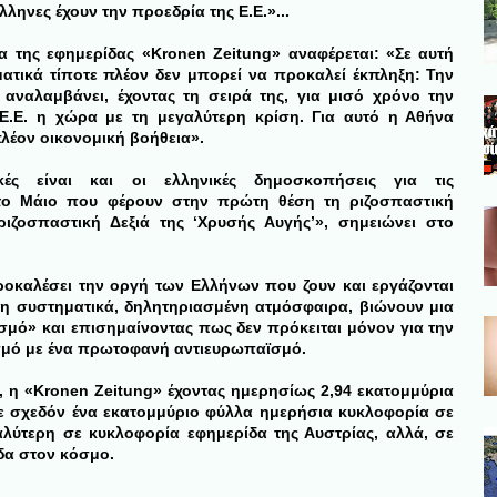
λληνες έχουν την προεδρία της Ε.Ε.»...
α της εφημερίδας «Kronen Zeitung» αναφέρεται: «Σε αυτή
ματικά τίποτε πλέον δεν μπορεί να προκαλεί έκπληξη: Την
 αναλαμβάνει, έχοντας τη σειρά της, για μισό χρόνο την
Ε.Ε. η χώρα με τη μεγαλύτερη κρίση. Για αυτό η Αθήνα
πλέον οικονομική βοήθεια».
ικές είναι και οι ελληνικές δημοσκοπήσεις για τις
το Μάιο που φέρουν στην πρώτη θέση τη ριζοσπαστική
ιζοσπαστική Δεξιά της ‘Χρυσής Αυγής’», σημειώνει στο
προκαλέσει την οργή των Ελλήνων που ζουν και εργάζονται
ενη συστηματικά, δηλητηριασμένη ατμόσφαιρα, βιώνουν μια
σμό» και επισημαίνοντας πως δεν πρόκειται μόνον για την
ασμό με ένα πρωτοφανή αντιευρωπαϊσμό.
, η «Kronen Zeitung» έχοντας ημερησίως 2,94 εκατομμύρια
με σχεδόν ένα εκατομμύριο φύλλα ημερήσια κυκλοφορία σε
αλύτερη σε κυκλοφορία εφημερίδα της Αυστρίας, αλλά, σε
δα στον κόσμο.