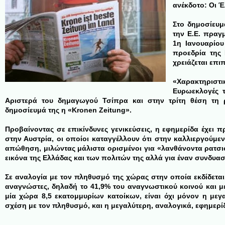
ανέκδοτο: Οι Έ
Στο δημοσίευμ
την Ε.Ε. πραγ
1η Ιανουαρίου
προεδρία της 
χρειάζεται επι
«Χαρακτηριστ
Ευρωεκλογές 
Αριστερά του δημαγωγού Τσίπρα και στην τρίτη θέση τη ρ
δημοσίευμά της η «Kronen Zeitung».
Προβαίνοντας σε επικίνδυνες γενικεύσεις, η εφημερίδα έχει 
στην Αυστρία, οι οποίοι καταγγέλλουν ότι στην καλλιεργούμ
απώθηση, μιλώντας μάλιστα ορισμένοι για «λανθάνοντα ρατσι
εικόνα της Ελλάδας και των πολιτών της αλλά για έναν συνδυ
Σε αναλογία με τον πληθυσμό της χώρας στην οποία εκδίδεται
αναγνώστες, δηλαδή το 41,9% του αναγνωστικού κοινού και 
μία χώρα 8,5 εκατομμυρίων κατοίκων, είναι όχι μόνον η μεγ
σχέση με τον πληθυσμό, και η μεγαλύτερη, αναλογικά, εφημερί