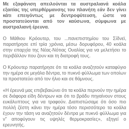
Με εξαφάνιση απειλούνται τα αυστραλιανά κοάλα
εξαιτίας της υπερθέρμανσης του πλανήτη εάν δεν γίνει
κάτι επειγόντως με δεντροφύτευση, ώστε να
προστατεύονται από τον καύσωνα, σύμφωνα με
αυστραλιανή έρευνα.
Ο Μάθιου Κρόουτερ, του ...
πανεπιστημίου του Σίδνεϊ,
παρατήρησε επί τρία χρόνια, μέσω δορυφόρου, 40 κοάλα
στην επαρχία της Νέας-Νότιας Ουαλίας για να μελετήσει το
περιβάλλον που ζουν και τη διατροφή τους.
Ο Κρόουτερ παρατήρησε ότι τα κοάλα αναζητούν καταφύγιο
την ημέρα σε μεγάλα δέντρα, το πυκνό φύλλωμα των οποίων
τα προστατεύει από τον ήλιο και σε θάμνους.
«Η έρευνά μας επιβεβαιώνει ότι τα κοάλα περνούν την ημέρα
σε διάφορα είδη δέντρων και ότι το βράδυ πηγαίνουν στους
ευκάλυπτους για να τραφούν. Διαπιστώσαμε ότι όσο πιο
πολλή ζέστη κάνει την ημέρα τόσο περισσότερο τα κοάλα
έχουν την τάση να αναζητούν δέντρα με πυκνό φύλλωμα για
ν” αποφύγουν τις υψηλές θερμοκρασίες», εξηγεί ο
ερευνητής.