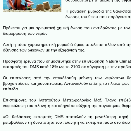
συνδυάζεται με τη μείωση της νεφ
Η μοναδική μυρωδιά της θάλασσας
ένωσης του θείου που παράγεται 
Πρόκειται για μια αρωματική χημική ένωση που αντιδρώντας με τoν 
διαμόρφωση των νεφών.
Αυτή η τόσο χαρακτηριστική μυρωδιά όμως απειλείται πλέον από την
όξυνσης των ωκεανών με την εξαφάνισή της.
Πρόσφατη έρευνα που δημοσιεύτηκε στην επιθεώρηση Nature Climate
εκπομπές του DMS κατά 18% ως το 2100 σε σύγκριση με την προβιο
Οι επιπτώσεις από την επακόλουθη μείωση των νεφώσεων θα
βροχοπτώσεις και χιονοπτώσεις. Αντανακλούν επίσης το ηλιακό φως 
επίπεδα.
Επιστήμονες του Ινστιτούτου Μετεωρολογίας Μαξ Πλανκ επιβεβ
νεφοκάλυψη του πλανήτη και οδηγεί σε αύξηση της παγκόσμιας θερμ
«Οι θαλάσσιες εκπομπές DMS αποτελούν τη μεγαλύτερη πηγή θ
μεταβάλλουν τη δυνατότητα του πλανήτη να εκπέμπει πίσω στο διάσ