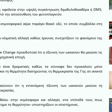
οκάλυψης.
 οφείλεται στην υψηλή συγκέντρωση διμεθυλοθειαιθέρα ή DMS,
από την αποσύνθεση του φυτοπλαγκτόν.
ατμoσφαιρικό αέρα παράγει θειικό οξύ, το οποίο συμβάλλει στη
 κλιματική αλλαγή καθώς έρευνες συσχετίζουν το φαινόμενο της
 Change προειδοποιεί ότι η όξυνση των ωκεανών θα μειώσει τις
μηχανική εποχή.
 είναι δραματικές καθώς τα σύννεφα δεν προκαλούν μόνο
και τη θερμότητα διατηρώντας τη θερμοκρασία της Γης σε ανεκτά
αιώνουν ότι η εντεινόμενη όξυνση των ωκεανών μειώνει τη
οκρασίας.
είου στην ατμόσφαιρα και αλλαγές στα επίπεδά τους ίσως
τημα τη θερμότητα» υποστηρίζουν οι επιστήμονες.