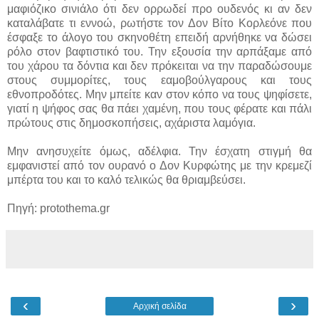
μαφιόζικο σινιάλο ότι δεν ορρωδεί προ ουδενός κι αν δεν
καταλάβατε τι εννοώ, ρωτήστε τον Δον Βίτο Κορλεόνε που
έσφαξε το άλογο του σκηνοθέτη επειδή αρνήθηκε να δώσει
ρόλο στον βαφτιστικό του. Την εξουσία την αρπάξαμε από
του χάρου τα δόντια και δεν πρόκειται να την παραδώσουμε
στους συμμορίτες, τους εαμοβούλγαρους και τους
εθνοπροδότες. Μην μπείτε καν στον κόπο να τους ψηφίσετε,
γιατί η ψήφος σας θα πάει χαμένη, που τους φέρατε και πάλι
πρώτους στις δημοσκοπήσεις, αχάριστα λαμόγια.
Μην ανησυχείτε όμως, αδέλφια. Την έσχατη στιγμή θα
εμφανιστεί από τον ουρανό ο Δον Κυρφώτης με την κρεμεζί
μπέρτα του και το καλό τελικώς θα θριαμβεύσει.
Πηγή: protothema.gr
‹
›
Αρχική σελίδα