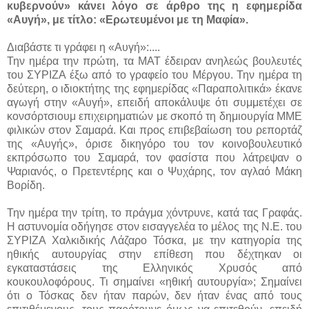
κυβερνούν» κάνει λόγο σε άρθρο της η εφημερίδα
«Αυγή», με τίτλο: «Ερωτευμένοι με τη Μαφία».
Διαβάστε τι γράφει η «Αυγή»:....
Την ημέρα την πρώτη, τα ΜΑΤ έδειραν ανηλεώς βουλευτές
του ΣΥΡΙΖΑ έξω από το γραφείο του Μέργου. Την ημέρα τη
δεύτερη, ο ιδιοκτήτης της εφημερίδας «Παραπολιτικά» έκανε
αγωγή στην «Αυγή», επειδή αποκάλυψε ότι συμμετέχει σε
κονσόρτσιουμ επιχειρηματιών με σκοπό τη δημιουργία ΜΜΕ
φιλικών στον Σαμαρά. Και προς επιβεβαίωση του ρεπορτάζ
της «Αυγής», όρισε δικηγόρο του τον κοινοβουλευτικό
εκπρόσωπο του Σαμαρά, τον φασίστα που λάτρεψαν ο
Ψαριανός, ο Πρετεντέρης και ο Ψυχάρης, τον αγλαό Μάκη
Βορίδη.
Την ημέρα την τρίτη, το πράγμα χόντρυνε, κατά τας Γραφάς.
Η αστυνομία οδήγησε στον εισαγγελέα το μέλος της Ν.Ε. του
ΣΥΡΙΖΑ Χαλκιδικής Λάζαρο Τόσκα, με την κατηγορία της
ηθικής αυτουργίας στην επίθεση που δέχτηκαν οι
εγκαταστάσεις της Ελληνικός Χρυσός από
κουκουλοφόρους. Τι σημαίνει «ηθική αυτουργία»; Σημαίνει
ότι ο Τόσκας δεν ήταν παρών, δεν ήταν ένας από τους