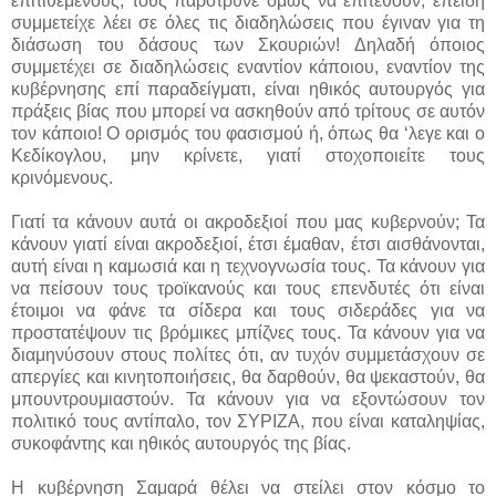
επιτιθέμενους, τους παρότρυνε όμως να επιτεθούν, επειδή
συμμετείχε λέει σε όλες τις διαδηλώσεις που έγιναν για τη
διάσωση του δάσους των Σκουριών! Δηλαδή όποιος
συμμετέχει σε διαδηλώσεις εναντίον κάποιου, εναντίον της
κυβέρνησης επί παραδείγματι, είναι ηθικός αυτουργός για
πράξεις βίας που μπορεί να ασκηθούν από τρίτους σε αυτόν
τον κάποιο! Ο ορισμός του φασισμού ή, όπως θα ‘λεγε και ο
Κεδίκογλου, μην κρίνετε, γιατί στοχοποιείτε τους
κρινόμενους.
Γιατί τα κάνουν αυτά οι ακροδεξιοί που μας κυβερνούν; Τα
κάνουν γιατί είναι ακροδεξιοί, έτσι έμαθαν, έτσι αισθάνονται,
αυτή είναι η καμωσιά και η τεχνογνωσία τους. Τα κάνουν για
να πείσουν τους τροϊκανούς και τους επενδυτές ότι είναι
έτοιμοι να φάνε τα σίδερα και τους σιδεράδες για να
προστατέψουν τις βρόμικες μπίζνες τους. Τα κάνουν για να
διαμηνύσουν στους πολίτες ότι, αν τυχόν συμμετάσχουν σε
απεργίες και κινητοποιήσεις, θα δαρθούν, θα ψεκαστούν, θα
μπουντρουμιαστούν. Τα κάνουν για να εξοντώσουν τον
πολιτικό τους αντίπαλο, τον ΣΥΡΙΖΑ, που είναι καταληψίας,
συκοφάντης και ηθικός αυτουργός της βίας.
Η κυβέρνηση Σαμαρά θέλει να στείλει στον κόσμο το