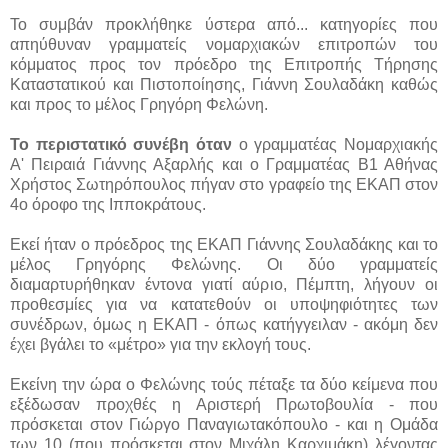
Το συμβάν προκλήθηκε ύστερα από...
κατηγορίες που
απηύθυναν γραμματείς νομαρχιακών επιτροπών του
κόμματος προς τον πρόεδρο της Επιτροπής Τήρησης
Καταστατικού και Πιστοποίησης, Γιάννη Σουλαδάκη καθώς
και προς το μέλος Γρηγόρη Φελώνη.
Το περιστατικό συνέβη όταν
ο γραμματέας Νομαρχιακής
Α' Πειραιά Γιάννης Αξαρλής και ο Γραμματέας Β1 Αθήνας
Χρήστος Σωτηρόπουλος πήγαν στο γραφείο της ΕΚΑΠ στον
4ο όροφο της Ιπποκράτους.
Εκεί ήταν ο πρόεδρος της ΕΚΑΠ Γιάννης Σουλαδάκης και το
μέλος Γρηγόρης Φελώνης. Οι δύο γραμματείς
διαμαρτυρήθηκαν έντονα γιατί αύριο, Πέμπτη, λήγουν οι
προθεσμίες για να κατατεθούν οι υποψηφιότητες των
συνέδρων, όμως η ΕΚΑΠ - όπως κατήγγειλαν - ακόμη δεν
έχει βγάλει το «μέτρο» για την εκλογή τους.
Εκείνη την ώρα ο Φελώνης τούς πέταξε τα δύο κείμενα που
εξέδωσαν προχθές η Αριστερή Πρωτοβουλία - που
πρόσκεται στον Γιώργο Παναγιωτακόπουλο - και η Ομάδα
των 10 (που πρόσκεται στον Μιχάλη Καρχιμάκη) λέγοντας