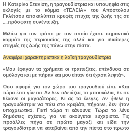
Η Κατερίνα Στανίση, η τραγουδίστρια και υποψηφία στις
εκλογές με το κόμμα «ΤΕΛΕΙΑ» του Απόστολου
Γκλέτσου αποκαλύπτει κρυφές πτυχές της ζωής της σε
....
πρόσφατη συνέντευξη.
Μιλάει για τον τρόπο με τον οποίο έχασε σημαντικό
κομμάτι της περιουσίας της αλλά και για ιδιαίτερες
στιγμές της ζωής της πάνω στην πίστα.
Αναφέρει χαρακτηριστικά η λαϊκή τραγουδίστρια
«Μου έφαγαν τα χρήματα οι τραπεζίτες, επένδυσα σε
ομόλογα και με πήραν και μου είπαν ότι έχασα λεφτά».
Όσο αφορά για τον χώρο του τραγουδιού είπε «Και
τώρα έτσι γίνεται. Αν δεν αδειάζεις τα μπουκάλια, δε σε
θέλανε οι μαγαζάτορες. Κι ας τα έλεγες. Αν ήθελε η
τραγουδίστρια να πάει στο κρεβάτι, πήγαινε, δεν ήταν
υποχρεωτικό. Γιατί τώρα τι κάνουνε; Τώρα το λένε
δημόσιες σχέσεις, για να ακούγεται ευχάριστα. Τις
προάλλες πήγα σε πρώτο μαγαζί και είδα την
τραγουδίστρια να κατεβαίνει από την πίστα στο πρώτο