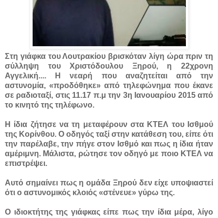
Στη γιάφκα του Λουτρακίου βρισκόταν λίγη ώρα πριν τη
σύλληψη του Χριστόδουλου Ξηρού, η 22χρονη
Αγγελική....
Η νεαρή που αναζητείται από την
αστυνομία, «προδόθηκε» από τηλεφώνημα που έκανε
σε ραδιοταξί, στις 11.17 π.μ την 3η Ιανουαρίου 2015 από
το κινητό της τηλέφωνο.
Η ίδια ζήτησε να τη μεταφέρουν στα ΚΤΕΛ του Ισθμού
της Κορίνθου. Ο οδηγός ταξί στην κατάθεση του, είπε ότι
την παρέλαβε, την πήγε στον Ισθμό και πως η ίδια ήταν
αμέριμνη. Μάλιστα, ρώτησε τον οδηγό με ποιο ΚΤΕΛ να
επιστρέψει.
Αυτό σημαίνει πως η ομάδα Ξηρού δεν είχε υποψιαστεί
ότι ο αστυνομικός κλοιός «στένευε» γύρω της.
Ο ιδιοκτήτης της γιάφκας είπε πως την ίδια μέρα, λίγο