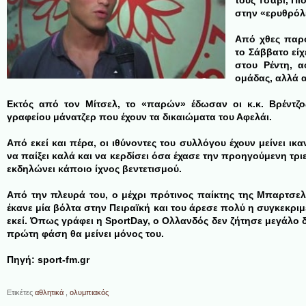
τους Τσάβι, Π
στην «ερυθρόλ
Από χθες παρο
το Σάββατο είχ
στου Ρέντη, 
ομάδας, αλλά 
Εκτός από τον Μίτσελ, το «παρών» έδωσαν οι κ.κ. Βρέντζ
γραφείου μάνατζερ που έχουν τα δικαιώματα του Αφελάι.
Από εκεί και πέρα, οι ιθύνοντες του συλλόγου έχουν μείνει ι
να παίξει καλά και να κερδίσει όσα έχασε την προηγούμενη τρ
εκδηλώνει κάποιο ίχνος βεντετισμού.
Από την πλευρά του, ο μέχρι πρότινος παίκτης της Μπαρτσελ
έκανε μία βόλτα στην Πειραϊκή και του άρεσε πολύ η συγκεκριμ
εκεί. Όπως γράφει η SportDay, ο Ολλανδός δεν ζήτησε μεγάλο 
πρώτη φάση θα μείνει μόνος του.
Πηγή: sport-fm.gr
Ετικέτες
αθλητικά
,
ολυμπιακός