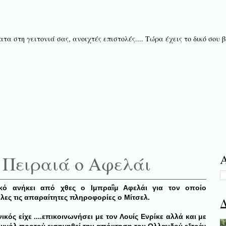
τα στη γειτονιά σας, ανοιχτές επιστολές.... Τώρα έχεις το δικό σου
 Πειραιά ο Αφελάι
Α
κό ανήκει από χθες ο Ιμπραΐμ Αφελάι για τον οποίο
ες τις απαραίτητες πληροφορίες ο Μίτσελ.
Δ
κός είχε ....
επικοινωνήσει με τον Λουίς Ενρίκε αλλά και με