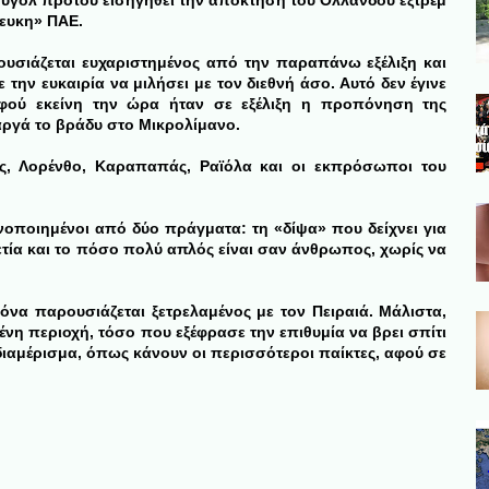
ιουγόλ προτού εισηγηθεί την απόκτηση του Ολλανδού εξτρέμ
ευκη» ΠΑΕ.
υσιάζεται ευχαριστημένος από την παραπάνω εξέλιξη και
ε την ευκαιρία να μιλήσει με τον διεθνή άσο. Αυτό δεν έγινε
αφού εκείνη την ώρα ήταν σε εξέλιξη η προπόνηση της
αργά το βράδυ στο Μικρολίμανο.
ος, Λορένθο, Καραπαπάς, Ραϊόλα και οι εκπρόσωποι του
κανοποιημένοι από δύο πράγματα: τη «δίψα» που δείχνει για
ιετία και το πόσο πολύ απλός είναι σαν άνθρωπος, χωρίς να
όνα παρουσιάζεται ξετρελαμένος με τον Πειραιά. Μάλιστα,
ένη περιοχή, τόσο που εξέφρασε την επιθυμία να βρει σπίτι
διαμέρισμα, όπως κάνουν οι περισσότεροι παίκτες, αφού σε