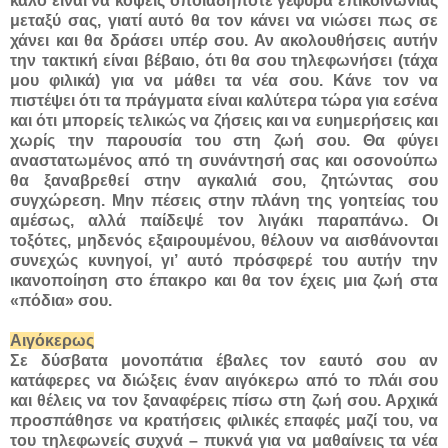
καλό είναι να κόψεις οποιαδήποτε γέφυρα επικοινωνίας
μεταξύ σας, γιατί αυτό θα τον κάνει να νιώσει πως σε
χάνει και θα δράσει υπέρ σου. Αν ακολουθήσεις αυτήν
την τακτική είναι βέβαιο, ότι θα σου τηλεφωνήσει (τάχα
μου φιλικά) για να μάθει τα νέα σου. Κάνε τον να
πιστέψει ότι τα πράγματα είναι καλύτερα τώρα για εσένα
και ότι μπορείς τελικώς να ζήσεις και να ευημερήσεις και
χωρίς την παρουσία του στη ζωή σου. Θα φύγει
αναστατωμένος από τη συνάντησή σας και οσονούπω
θα ξαναβρεθεί στην αγκαλιά σου, ζητώντας σου
συγχώρεση. Μην πέσεις στην πλάνη της γοητείας του
αμέσως, αλλά παίδεψέ τον λιγάκι παραπάνω. Οι
τοξότες, μηδενός εξαιρουμένου, θέλουν να αισθάνονται
συνεχώς κυνηγοί, γι’ αυτό πρόσφερέ του αυτήν την
ικανοποίηση στο έπακρο και θα τον έχεις μια ζωή στα
«πόδια» σου.
Αιγόκερως
Σε δύσβατα μονοπάτια έβαλες τον εαυτό σου αν
κατάφερες να διώξεις έναν αιγόκερω από το πλάι σου
και θέλεις να τον ξαναφέρεις πίσω στη ζωή σου. Αρχικά
προσπάθησε να κρατήσεις φιλικές επαφές μαζί του, να
του τηλεφωνείς συχνά – πυκνά για να μαθαίνεις τα νέα