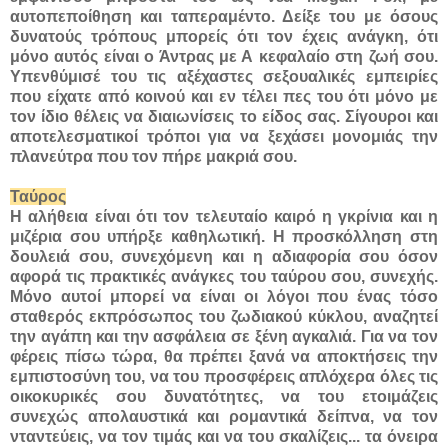
αυτοπεποίθηση και ταπεραμέντο. Δείξε του με όσους
δυνατούς τρόπους μπορείς ότι τον έχεις ανάγκη, ότι
μόνο αυτός είναι ο Άντρας με Α κεφαλαίο στη ζωή σου.
Υπενθύμισέ του τις αξέχαστες σεξουαλικές εμπειρίες
που είχατε από κοινού και εν τέλει πες του ότι μόνο με
τον ίδιο θέλεις να διαιωνίσεις το είδος σας. Σίγουροι και
αποτελεσματικοί τρόποι για να ξεχάσει μονομιάς την
πλανεύτρα που τον πήρε μακριά σου.
Ταύρος
Η αλήθεια είναι ότι τον τελευταίο καιρό η γκρίνια και η
μιζέρια σου υπήρξε καθηλωτική. Η προσκόλληση στη
δουλειά σου, συνεχόμενη και η αδιαφορία σου όσον
αφορά τις πρακτικές ανάγκες του ταύρου σου, συνεχής.
Μόνο αυτοί μπορεί να είναι οι λόγοι που ένας τόσο
σταθερός εκπρόσωπος του ζωδιακού κύκλου, αναζητεί
την αγάπη και την ασφάλεια σε ξένη αγκαλιά. Για να τον
φέρεις πίσω τώρα, θα πρέπει ξανά να αποκτήσεις την
εμπιστοσύνη του, να του προσφέρεις απλόχερα όλες τις
οικοκυρικές σου δυνατότητες, να του ετοιμάζεις
συνεχώς απολαυστικά και ρομαντικά δείπνα, να τον
νταντεύεις, να τον τιμάς και να του σκαλίζεις... τα όνειρα