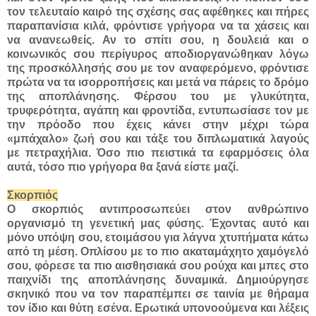
τον τελευταίο καιρό της σχέσης σας αφέθηκες και πήρες
παραπανίσια κιλά, φρόντισε γρήγορα να τα χάσεις και
να ανανεωθείς. Αν το σπίτι σου, η δουλειά και ο
κοινωνικός σου περίγυρος αποδιοργανώθηκαν λόγω
της προσκόλλησής σου με τον αναφερόμενο, φρόντισε
πρώτα να τα ισορροπήσεις και μετά να πάρεις το δρόμο
της αποπλάνησης. Φέρσου του με γλυκύτητα,
τρυφερότητα, αγάπη και φροντίδα, εντυπωσίασε τον με
την πρόοδο που έχεις κάνει στην μέχρι τώρα
«μπάχαλο» ζωή σου και τάξε του διπλωματικά λαγούς
με πετραχήλια. Όσο πιο πειστικά τα εφαρμόσεις όλα
αυτά, τόσο πιο γρήγορα θα ξανά είστε μαζί.
Σκορπιός
Ο σκορπιός αντιπροσωπεύει στον ανθρώπινο
οργανισμό τη γενετική μας φύσης. Έχοντας αυτό και
μόνο υπόψη σου, ετοιμάσου για λάγνα χτυπήματα κάτω
από τη μέση. Οπλίσου με το πιο ακαταμάχητο χαμόγελό
σου, φόρεσε τα πιο αισθησιακά σου ρούχα και μπες στο
παιχνίδι της αποπλάνησης δυναμικά. Δημιούργησε
σκηνικό που να τον παραπέμπει σε ταινία με θήραμα
τον ίδιο και θύτη εσένα. Ερωτικά υπονοούμενα και λέξεις