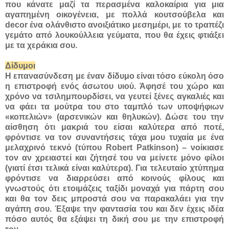
που κάνατε μαζί τα περασμένα καλοκαίρια για μια
αγαπημένη οικογένεια, με πολλά κουτσούβελα και
decor ένα ολάνθιστο ανοιξιάτικο μεσημέρι, με το τραπέζι
γεμάτο από λουκούλλεια γεύματα, που θα έχεις φτιάξει
με τα χεράκια σου.
Δίδυμοι
Η επανασύνδεση με έναν δίδυμο είναι τόσο εύκολη όσο
η επιστροφή ενός άσωτου υιού. Άφησέ του χώρο και
χρόνο να τσιλημπουρδίσει, να γευτεί ξένες αγκαλιές και
να φάει τα μούτρα του στο ταμπλό των υποψήφιων
«κοπελιών» (αρσενικών και θηλυκών). Δώσε του την
αίσθηση ότι μακριά του είσαι καλύτερα από ποτέ,
φρόντισε να τον συναντήσεις τάχα μου τυχαία με ένα
μελαχρινό τεκνό (τύπου Robert Patkinson) – νοίκιασε
τον αν χρειαστεί και ζήτησέ του να μείνετε μόνο φίλοι
(γιατί έτσι τελικά είναι καλύτερα). Για τελευταίο χτύπημα
φρόντισε να διαρρεύσει από κοινούς φίλους και
γνωστούς ότι ετοιμάζεις ταξίδι μοναχά για πάρτη σου
και θα τον δεις μπροστά σου να παρακαλάει για την
αγάπη σου. Έξαψε την φαντασία του και δεν έχεις ιδέα
πόσο αυτός θα εξάψει τη δική σου με την επιστροφή