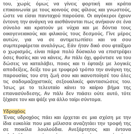
του, χωρίς όμως να γίνεις φορτική και κράτα
επικοινωνία με τους κοινούς σας φίλους και γνωστούς,
ώστε να είσαι πανταχού παρούσα. Οι αιγόκεροι έχουν
έντονη την ανάγκη να αισθάνονται πως ανήκουν σε ένα
σύνολο και κρατούν με νύχια και με δόντια τους
οικογενειακούς και φιλικούς τους δεσμούς. Γίνε μέρος
αυτών, για να σε αντιμετωπίσει και να σου
συμπεριφέρεται αναλόγως. Εάν ήταν δικό σου φταίξιμο
ο χωρισμός, είναι πάρα πολύ δύσκολο να επιστρέψει
όσες θυσίες και να κάνεις. Αν πάλι όχι, φρόντισε να του
δώσεις να καταλάβει, ποιος και τι έφταιξε με λογικές
αποδείξεις, δείξε του με τρυφερό τρόπο την ανάγκη της
παρουσίας του στη ζωή σου και ικανοποίησέ του όλες
τις σαδομαζοχιστικές σεξουαλικές φαντασιώσεις του.
Ίσως με το τελευταίο κάνει το καίριο βήμα της
επανασύνδεσης. Αν πάλι δεν πιάσει ούτε αυτό, τότε
ξέχασε τον και ψάξε για άλλο ταίρι σύντομα.
Υδροχόος
Ένας υδροχόος πάει και έρχεται σε μια σχέση με την
ίδια ευκολία που μια μέλισσα αναζητάει την τροφή της
σε ποικίλα λουλούδια. Ανεξάρτητος και έντονα