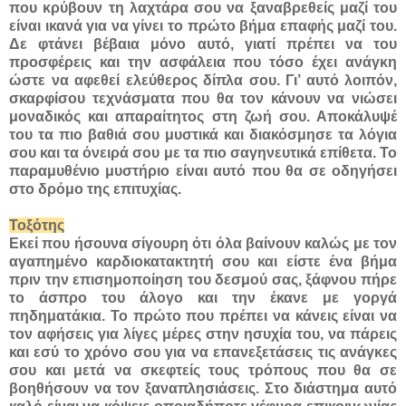
που κρύβουν τη λαχτάρα σου να ξαναβρεθείς μαζί του
είναι ικανά για να γίνει το πρώτο βήμα επαφής μαζί του.
Δε φτάνει βέβαια μόνο αυτό, γιατί πρέπει να του
προσφέρεις και την ασφάλεια που τόσο έχει ανάγκη
ώστε να αφεθεί ελεύθερος δίπλα σου. Γι’ αυτό λοιπόν,
σκαρφίσου τεχνάσματα που θα τον κάνουν να νιώσει
μοναδικός και απαραίτητος στη ζωή σου. Αποκάλυψέ
του τα πιο βαθιά σου μυστικά και διακόσμησε τα λόγια
σου και τα όνειρά σου με τα πιο σαγηνευτικά επίθετα. Το
παραμυθένιο μυστήριο είναι αυτό που θα σε οδηγήσει
στο δρόμο της επιτυχίας.
Τοξότης
Εκεί που ήσουνα σίγουρη ότι όλα βαίνουν καλώς με τον
αγαπημένο καρδιοκατακτητή σου και είστε ένα βήμα
πριν την επισημοποίηση του δεσμού σας, ξάφνου πήρε
το άσπρο του άλογο και την έκανε με γοργά
πηδηματάκια. Το πρώτο που πρέπει να κάνεις είναι να
τον αφήσεις για λίγες μέρες στην ησυχία του, να πάρεις
και εσύ το χρόνο σου για να επανεξετάσεις τις ανάγκες
σου και μετά να σκεφτείς τους τρόπους που θα σε
βοηθήσουν να τον ξαναπλησιάσεις. Στο διάστημα αυτό