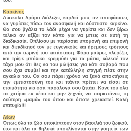
του.
Καρκίνος
Δύσκολο δρόμο διάλεξες καρδιά μου, αν αποφάσισες
να γυρίσεις πίσω τον ανασφαλή και δύσπιστο καρκίνο.
Θα σου βγάλει το λάδι μέχρι να γυρίσει και δεν ξέρω
τελικά αν αξίζει τον κόπο για να μπεις σε αυτή τη
διαδικασία. Οπλίσου με περίσσια υπομονή και επιμονή
και διεκδίκησέ τον με ευγενικούς και ήρεμους τρόπους
από την τωρινή του κατάσταση. Φόρα μαύρες πλερέζες
και τρίψε μπόλικο κρεμμύδι για τα μάτια, κάλεσέ τον
τάχα μου ότι θες να του μιλήσεις για κάτι σοβαρό που
σου έχει συμβεί και την κατάλληλη στιγμή πέσε στην
αγκαλιά του. Θα σου πάρει χρόνο να ξανά αποκτήσεις
την εμπιστοσύνη του και πάντα πρέπει να είσαι σε
ετοιμότητα για όσα παράλογα σου ζητάει. Κάνε του όλα
τα χατίρια εκ νέου και μην ξεχνάς να παριστάνεις τη
δεύτερη «μαμά» του όπου και όποτε χρειαστεί. Καλή
επιτυχία!!!
Λέων
Όπως όλα τα ζώα υποκύπτουν στον βασιλιά του ζωικού,
έτσι και όλα τα θηλυκά υποκλίνονται στην γοητεία των