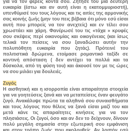
για να τον φέρεις κοντά σου. Ζήτησέ του μια δεύτερη
ευκαιρία (έστω και αν αυτή είναι η εκατομμυριοστή),
υπενθύμισέ του τους λόγους και τις αιτίες της αρμονικής
σας κοινής ζωής (μην του πεις βέβαια ότι μόνο εσύ είσαι
αυτή που μπορείς να τον ανεχτείς) και εν τέλει σου
χρωστάει και χάρη. Φανέρωσέ του τις «τάχα » κρυφές
σου σκέψεις περί οικονομίας και οικογένειας (και ίσως
τελικά τον πείσεις να σου ξαναδώσει αυτήν την
πολυπόθητη ευκαιρία που ζητάς). Πρότεινέ του
πολιτιστικά δρώμενα, ετοίμασε ρομαντικό ταξίδι σε
κοντινή απόσταση ( δεν αντέχει τα πολλά και τα
δύσκολα, από τη φύση του) και άκουσέ τον με τις ώρες
να σου μιλάει για δουλειές.
Ζυγός
Η αισθητική και η ισορροπία είναι απαραίτητα στοιχεία
για να γοητεύσεις ξανά και να μεταπείσεις έναν φευγάτο
ζυγό. Ανακάλυψε πρώτα τα αληθινά σου συναισθήματα
και τους λόγους που θέλεις να ξανά είσαι μαζί του και
μετά κάνε τις απαραίτητες κινήσεις για να τον
πλησιάσεις. Οι ζυγοί, όσο και αν δεν το δείχνουν, δίνουν
πολύ μεγάλη σημασία στην εξωτερική σου εμφάνιση
και στον τρόπο ζωής που ακολουθείς. Αν λοιπόν εσύ