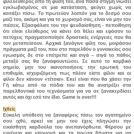
φιλελεύθερος από τη φύση του, ανά πάσα στιγμή νιώσει
εγκλωβισμένος σε μια κατάσταση, φεύγει χωρίς να
κοιτάξει πίσω. Το πρωτεύον λοιπόν για το δεσμό σου
μαζί του, ακόμη και για το χωρισμό σας, είναι να μην τον
πιέσεις. Εξασφάλισε του την ψευδαίσθηση - πεποίθηση
ότι είναι ελεύθερος να κάνει ότι θέλει και εφόσον το
πετύχεις πραγματοποίησε δραστικές ενέργειες που θα
τον μεταπείσουν. Αρχικά ξανάγινε φίλη του, μοιράσου
πράγματα μαζί του, που στο παρελθόν ο γυναικείος σου
εγωισμός δε στο επέτρεπε και σιγά – σιγά το πάθος
μεταξύ σας θα ξαναφουντώσει. Σε αυτό το κομβικό
σημείο, μην του ικανοποιήσεις την ερωτική του
επιθυμία, ισχυριζόμενη πως πλέον είστε φίλοι και οι
φίλοι δεν κάνουν «τέτοια». Εκεί είναι που θα χάσει την
Γή κάτω από τα πόδια του και θα ανατρέξει στα
παρελθοντικά του τεχνάσματα για να σε ξανακερδίσει
αυτός και όχι εσύ τον ίδιο. Game is over!!!
Ιχθείς
Εύκολη υπόθεση να ξαναφέρεις πίσω τον αγαπημένο
σου ιχθύ, αρκεί να μην του έχεις πληγώσει την
ευαίσθητη καρδούλα του ανεπανόρθωτα. Φέρσου με
ευγένεια και υπομονή και τα πρώτα βήματα για να