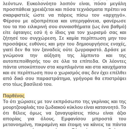
λεόντων. Ευκολονόητο λοιπόν είναι, πόσο μεγάλη
προσπάθεια χρειάζεται και πόσα τεχνάσματα πρέπει να
σκαρφιστείς ώστε να πάρεις πίσω τον «αρχηγό».
Φέρσου με αξιοπρέπεια και υπερηφάνεια, φανέρωσε
του τα πιο ειλικρινή σου συναισθήματα (ως ένα βαθμό)
είτε έφταιγες εσύ ή ο ίδιος για τον χωρισμό σας και
ζήτησέ του συγχώρεση. Σε καμία περίπτωση μην του
προσάψεις ευθύνες και μην του δημιουργήσεις ενοχές,
γιατί δεν θα τον ξαναδείς ούτε ζωγραφιστό. Δράσε με
γνώμονα την αύξηση της λίμπιντο και της
αυτοπεποίθησής του σε όλα τα επίπεδα. Οι λέοντες
πάντα υποκύπτουν στα κομπλιμέντα και στα καυχήματα
και σε περίπτωση που ο χωρισμός σας δεν έχει επέλθει
από δικό σου παραστράτημα, γρήγορα θα επιστρέψει
στο τέως βασίλειό του.
Παρθένος
Το ότι χώρισες με τον εκπρόσωπο της γκρίνιας και της
μουρτζουφλιάς του ζωδιακού κύκλου είναι κατανοητό. Το
ότι θέλεις όμως να ξαναγυρίσεις πίσω είναι άξιο
απορίας για όλους. Εμφανίσου μπροστά του
μετανοημένη, πικραμένη και έτοιμη να κάνεις τα πάντα