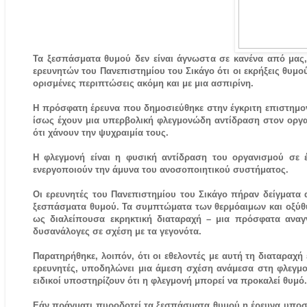
Τα ξεσπάσματα θυμού δεν είναι άγνωστα σε κανένα από μας,
ερευνητών του Πανεπιστημίου του Σικάγο ότι οι εκρήξεις θυμού 
ορισμένες περιπτώσεις ακόμη και με μια ασπιρίνη.
Η πρόσφατη έρευνα που δημοσιεύθηκε στην έγκριτη επιστημον
ίσως έχουν μια υπερβολική φλεγμονώδη αντίδραση στον οργαν
ότι χάνουν την ψυχραιμία τους.
Η φλεγμονή είναι η φυσική αντίδραση του οργανισμού σε 
ενεργοποιούν την άμυνα του ανοσοποιητικού συστήματος.
Οι ερευνητές του Πανεπιστημίου του Σικάγο πήραν δείγματα 
ξεσπάσματα θυμού. Τα συμπτώματα των θερμόαιμων και οξύθ
ως διαλείπουσα εκρηκτική διαταραχή – μια πρόσφατα αναγν
δυσανάλογες σε σχέση με τα γεγονότα.
Παρατηρήθηκε, λοιπόν, ότι οι εθελοντές με αυτή τη διαταραχ
ερευνητές, υποδηλώνει μια άμεση σχέση ανάμεσα στη φλεγμον
ειδικοί υποστηρίζουν ότι η φλεγμονή μπορεί να προκαλεί θυμό.
Εάν πράγματι πυροδοτεί τα ξεσπάσματα θυμού η έρευνα υποστ