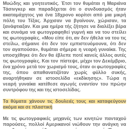
Μυώδης και γοητευτικός. Έτσι τον θυμάται η Μαριάνα
Τάσινγκερ και παραδέχεται ότι ο συνδυασμός ήταν
ακαταμάχητος για ένα 18χρονο κορίτσι από μια μικρή
πόλη του Τέξας. Άρχισαν να βγαίνουν, χώρισαν, τα
ξανάφτιαξαν. Και μια ημέρα τής ζήτησε να διαλέξει βέρα
και συνάμα να φωτογραφηθεί γυμνή και να του στείλει
τις φωτογραφίες. «Μου είπε ότι, αν δεν ήθελα να του τις
στείλω, σήμαινε ότι δεν τον εμπιστευόμουνα, ότι δεν
τον αγαπούσα», θυμάται σήμερα η νεαρή γυναίκα. Της
υποσχέθηκε ότι δεν θα έβλεπε ποτέ κανείς άλλος αυτές
τις φωτογραφίες. Και τον πίστεψε, μέχρι τον Δεκέμβριο,
ένα χρόνο μετά τον χωρισμό τους, όταν οι φωτογραφίες
της, όπου απαθανατιζόταν χωρίς φύλλο συκής,
αναρτήθηκαν σε ιστοσελίδα «εκδίκησης». Τώρα η
νεαρή γυναίκα κατέθεσε αγωγές εναντίον του πρώην
συντρόφου της και της ιστοσελίδας.
Τα θύματα χάνουν τις δουλειές τους και καταφεύγουν
ακόμα και σε πλαστική
Με τις φωτογραφικές μηχανές των κινητών πανταχού
παρούσες, πολλοί Αμερικανοί νιώθουν την ανάγκη να