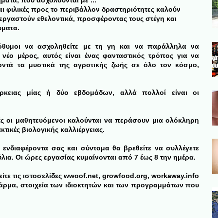
ατα, που ασχολούνται με ...
αι φιλικές προς το περιβάλλον δραστηριότητες καλούν
εργαστούν εθελοντικά, προσφέροντας τους στέγη και
ύματα.
όθυμοι να ασχοληθείτε με τη γη και να παράλληλα να
 νέο μέρος, αυτός είναι ένας φανταστικός τρόπος για να
οντά τα μυστικά της αγροτικής ζωής σε όλο τον κόσμο,
ρκειας μίας ή δύο εβδομάδων, αλλά πολλοί είναι οι
ρές οι μαθητευόμενοι καλούνται να περάσουν μια ολόκληρη
κτικές βιολογικής καλλιέργειας.
 ενδιαφέροντα σας και σύντομα θα βρεθείτε να συλλέγετε
λια. Οι ώρες εργασίας κυμαίνονται από 7 έως 8 την ημέρα.
ε τις ιστοσελίδες wwoof.net, growfood.org, workaway.info
ε φάρμα, στοιχεία των ιδιοκτητών και των προγραμμάτων που