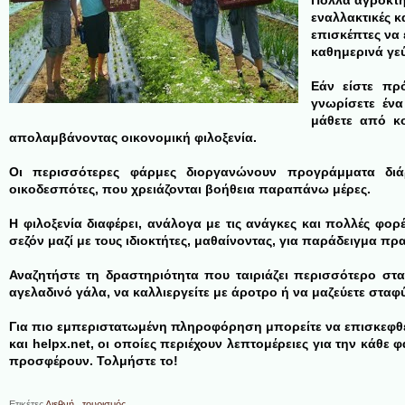
Πολλά αγροκτήμ
εναλλακτικές κ
επισκέπτες να 
καθημερινά γε
Εάν είστε πρ
γνωρίσετε ένα
μάθετε από κ
απολαμβάνοντας οικονομική φιλοξενία.
Οι περισσότερες φάρμες διοργανώνουν προγράμματα διά
οικοδεσπότες, που χρειάζονται βοήθεια παραπάνω μέρες.
Η φιλοξενία διαφέρει, ανάλογα με τις ανάγκες και πολλές φο
σεζόν μαζί με τους ιδιοκτήτες, μαθαίνοντας, για παράδειγμα πρα
Αναζητήστε τη δραστηριότητα που ταιριάζει περισσότερο στα
αγελαδινό γάλα, να καλλιεργείτε με άροτρο ή να μαζεύετε σταφύ
Για πιο εμπεριστατωμένη πληροφόρηση μπορείτε να επισκεφθείτ
και helpx.net, οι οποίες περιέχουν λεπτομέρειες για την κάθ
προσφέρουν. Τολμήστε το!
Ετικέτες
Διεθνή
,
τουρισμός