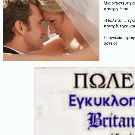
Μια απίστευτη αγ
παντρεμένου!
«Πωλείται...
εγκυ
παντρέυτηκα και 
Η αγγελία προφα
αστείο!