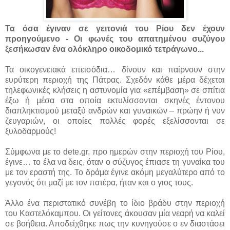
Τα όσα έγιναν σε γειτονιά του Ρίου δεν έχουν
προηγούμενο - Οι φωνές του απατημένου συζύγου
ξεσήκωσαν ένα ολόκληρο οικοδομικό τετράγωνο...
Τα οικογενειακά επεισόδια… δίνουν και παίρνουν στην
ευρύτερη περιοχή της Πάτρας. Σχεδόν κάθε μέρα δέχεται
τηλεφωνικές κλήσεις η αστυνομία για «επέμβαση» σε σπίτια
έξω ή μέσα στα οποία εκτυλίσσονται σκηνές έντονου
διαπληκτισμού μεταξύ ανδρών και γυναικών – πρώην ή νυν
ζευγαριών, οι οποίες πολλές φορές εξελίσσονται σε
ξυλοδαρμούς!
Σύμφωνα με το dete.gr, προ ημερών στην περιοχή του Ρίου,
έγινε… το έλα να δεις, όταν ο σύζυγος έπιασε τη γυναίκα του
με τον εραστή της. Το δράμα έγινε ακόμη μεγαλύτερο από το
γεγονός ότι μαζί με τον πατέρα, ήταν και ο γιος τους.
Άλλο ένα περιστατικό συνέβη το ίδιο βράδυ στην περιοχή
του Καστελόκαμπου. Οι γείτονες άκουσαν μία νεαρή να καλεί
σε βοήθεια. Αποδείχθηκε πως την κυνηγούσε ο εν διαστάσει