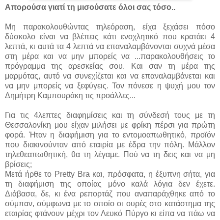
Απορούσα γιατί τη μισούσατε όλοι σας τόσο..
Μη παρακολουθώντας τηλεόραση, είχα ξεχάσει πόσο
δύσκολο είναι να βλέπεις κάτι ενοχλητικό που κρατάει 4
λεπτά, κι αυτά τα 4 λεπτά να επαναλαμβάνονται συχνά μέσα
στη μέρα και να μην μπορείς να ...
παρακολουθήσεις το
πρόγραμμα της αρεσκείας σου. Και σαν τη μέρα της
μαρμότας, αυτό να συνεχίζεται και να επαναλαμβάνεται και
να μην μπορείς να ξεφύγεις. Τον πόνεσε η ψυχή μου τον
Δημήτρη Καμπουράκη τις προάλλες...
Για τις 4λεπτες διαφημίσεις και τη σύνδεσή τους με τη
Θεσσαλονίκη μου είχαν μιλήσει με φρίκη πέρσι για πρώτη
φορά. Ήταν η διαφήμιση για το εντομοαπωθητικό, προϊόν
που διακινούνταν από εταιρία με έδρα την πόλη. Μάλλον
τηλεθεαπωθητική, θα τη λέγαμε. Πού να τη δεις και να μη
βρίσεις;
Μετά ήρθε το Pretty Bra και, πρόσφατα, η έξυπνη σήτα, για
τη διαφήμιση της οποίας μόνο καλά λόγια δεν έχετε.
Διάβασα, δε, κι ένα ρεπορτάζ που αναπαράχθηκε από το
σύμπαν, σύμφωνα με το οποίο οι ουρές στο κατάστημα της
εταιρίας φτάνουν μέχρι τον Λευκό Πύργο κι είπα να πάω να