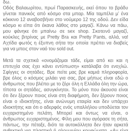
δω.
Οδός Βαλαωρίτου, πρωί Παρασκευής, εκεί όπου το βράδυ
γίνεται πανικός από κόσμο στα μπαρ. Μία ταμπέλα μ' ένα
κόκκινο 12 αναβοσβήνει στο νούμερο 12 της οδού. Δεν είδα
κόσμο κι είπα ότι έκανα λάθος στο μαγαζί. Κάνω να πάω,
μου φάνηκε ότι μπαίνω σε sex shop. Σκοτεινό μαγαζί,
κούκλες βιτρίνας με Pretty Bra και Pretty Pants, αλλά, να!
Αχτίδα φωτός η έξυπνη σήτα την οποία πρέπει να διαβείς
για να μπεις στον ναό του sold out.
Μετά τα σχετικά «ονομάζομαι τάδε, είμαι από κει και η
επιτυχία σας έχει κάνει εντύπωση» κατάλαβα ότι ενοχλώ.
Σφίγγες οι σητάδες. Βρε πείτε μας βρε καμιά πληροφορία,
βρε όλος ο κόσμος μιλάει για σας, βρε μήπως είναι εδώ ο
άνθρωπος που βλέπει με το ζόρι όλη η Ελλάδα όλη την ώρα,
τίποτα οι σητάδες, ασυγκίνητοι. Το μόνο που άκουσα είναι
ότι δεν ξέρουν ποιος είναι στη διαφήμιση, δεν ξέρουν ποιος
είναι ο ιδιοκτήτης, είναι ανώνυμη εταιρία και δεν υπάρχει
ιδιοκτήτης και ότι ο αδερφός ενός υπαλλήλου υποδύεται τον
ευχαριστημένο πελάτη. Μπορεί και όντως να είναι, ο
άνθρωπος ευχαριστημένος. Φίλη μου που αγόρασε τη σήτα,
πάντως, την πέταξε, διότι τα αυτοκόλλητα δεν ήταν αρκετά
ανθεκτικά για πλαστικά ή αλουμινίου κουφώματα. «Αν είχα