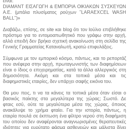
είναι:
DIAMANT ΕΙΣΑΓΩΓΗ & ΕΜΠΟΡΙΑ ΟΙΚΙΑΚΩΝ ΣΥΣΚΕΥΩΝ
Α.Ε. (μπάλα πλυσίματος ρούχων "LARAEXCEL WASH
BALL")»
Διαβάζω, επίσης, σε site και blog ότι τον Ιούλιο επιβλήθηκε
πρόστιμο για το εντομοαπωθητικό που γράφω στην αρχή,
αλλά επειδή δεν βρήκα σχετική ανακοίνωση στη σελίδα της
Γενικής Γραμματείας Καταναλωτή, κρατώ επιφυλάξεις.
Σύμφωνα με τον εμπορικό κόσμο, πάντως, και το ρεπορτάζ
που ανέφερα στην αρχή, πρωταγωνιστής των διαφημίσεων
είναι ο ίδιος ο επιχειρηματίας, κατά τα άλλα αλλεργικός στη
δημοσιότητα. Ακόμη και στα τοπικά μέσα και τις
διαφημιστικές εταιρίες, δεν υπάρχει σαφής εικόνα του.
Θα μου πεις, τι να τα κάνεις τα τοπικά μέσα όταν είσαι ο
βασικός παίκτης στα μεγαλύτερα της χώρας; Σωστό. Δε
φταις εσύ, ούτε τα μεγαλύτερα μέσα της χώρας, όποιος
ανακάλυψε το χρήμα φταίει. Για την ιστορία, πάντως, η
εταιρία πουλά σε έκπτωση ένα φίλτρο νερού στη διαφήμιση
του οποίου δεν αναφέρονται αναγνωρισμένες θεραπευτικές
ιδιότητες για ευρύτατο φάσμα ασθενειών και μάλιστα δίνει