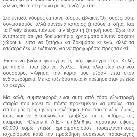
ξύλινα, θα τη στερέωνα με τις πινέζες» είπε.
Στο μεταξύ, κόσμος έμπαινε κόσμος έβγαινε. Όχι ουρές, ούτε
συνωστισμός, αλλά συνέχεια κάποιος ζητούσε τη σήτα. Και
τα Pretty τέτοια, πάντως, την είχαν τη ζήτησή τους. Έχω την
εντύπωση ότι για δοκιμαστήρια χρησιμοποιούνταν άσχετοι
χώροι κι είπα να ζητήσω να δοκιμάσω κι εγώ, αλλά τα
εσώτερα δεν με ενέπνεαν για να προχωρήσω προς τα εκεί.
Έκανα να βγάλω φωτογραφίες, «όχι φωτογραφίες». Καλά,
ρε παιδιά, πάω έξω να βγάλω. Πήγα, αλλά είδα ένα νέο
σούσουρο. «Άφησα την κάρτα μου μέσα» είπα στον
ενδιαφερόμενο. Με κοίταξε δύσπιστα κι ηρέμησε όταν με είδε
να φεύγω.
Μα καλά, συμπεριφορά είναι αυτή από τόσο εξωστρεφή
εταιρία που κάνει τα πάντα προκειμένου να μπαίνει στα
σπίτια μας τρεις την ώρα; σκέφτηκα. Εδώ που τα λέμε, όμως,
ίσως και να δικαιολογείται. Διαβάζω ότι σε «βάρος της
εταιρείας «Diamant Α.Ε.» επιβλήθηκε πρόστιμο ύψους
60.000 ευρώ επειδή χρησιμοποιούσε παραπλανητικούς
ισχυρισμούς κατά την προώθηση συσκευών παραγωγής