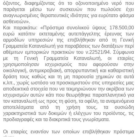
όζοντος, διαφημίζοντας ότι το οζονοποιημένο νερό που
παράγεται μέσω των συσκευών που πωλούσε έχει
αναγνωρισμένες θεραπευτικές ιδιότητες για ευρύτατο φάσμα
ασθενειών».
Και παρακάτω: «Πρόστιμα συνολικού ύψους 178.500,00
ευρώ κατόπιν εκτεταμένης αυτεπάγγελτης έρευνας των
αρμοδίων υπηρεσιών της επιβλήθηκαν από τη Γενική
Γραμματεία Καταναλωτή για παραβάσεις των διατάξεων περί
αθέμιτων εμπορικών πρακτικών του ν.22521/94. Σύμφωνα
με τη Γενική Γραμματεία Καταναλωτή, οι εταιρίες
χρησιμοποίησαν ισχυρισμούς που αφορούσαν στην
οικολογική, αντιμικροβιακή, απορρυπαντική και καθαριστική
δράση τους καθώς και τη μη παρουσία χημικών σε αυτά
κ.λπ., χωρίς ωστόσο να προσκομιστούν στις υπηρεσίες μας
αποδεικτικά στοιχεία που να τεκμηριώνουν την ακρίβεια των
ισχυρισμών αυτών κάτι που θεωρήθηκε παραπλανητικό για
τον καταναλωτή ως προς τη φύση, τα οφέλη, τα αναμενόμενα
αποτελέσματα από τη χρήση τους, τα ουσιώδη
χαρακτηριστικά των δοκιμών ή ελέγχων του προϊόντος, τις
προδιαγραφές και τα διακριτικά τους γνωρίσματα.
Οι εταιρίες εναντίον των οποίων επιβλήθηκαν πρόστιμα