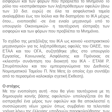
εισφορών και των φόρων που προβλέπει το Μνημόνιο Το
ρόλο του
«εισπράκτορα» των ληξιπρόθεσμων οφειλών (άνω
των 10 δισ. ευρώ) σε όλα τα ασφαλιστικά ταμεία
αναλαμβάνει έως τον Ιούλιο και θα διατηρήσει το ΙΚΑ μέχρις
ότου...
ενοποιηθεί -σε ένα ενιαίο μηχανισμό υπό το
υπουργείο Οικονομικών- η ταυτόχρονη είσπραξη των
εισφορών και των φόρων που προβλέπει το Μνημόνιο.
Το σχέδιο της μετεξέλιξης του ΙΚΑ ως κοινού «εισπρακτικού
μηχανισμού» για τις ληξιπρόθεσμες οφειλές του ΟΑΕΕ, του
ΕΤΑΑ και του ΟΓΑ, συζητήθηκε χθες στο υπουργείο
Εργασίας, Κοινωνικής Ασφάλισης και Πρόνοιας σε
«κλειστή» συνάντηση του διοικητή του ΙΚΑ - ΕΤΑΜ Ρ.
Σπυρόπουλου και του εμπειρογνώμονα του Διεθνούς
Νομισματικού Ταμείου Π. Ντε Μετς (ο οποίος έχει συντάξει
από το περασμένο καλοκαίρι σχετική Εκθεση).
Ο στόχος
Με την ενοποίηση αυτή -που θα γίνει ταυτόχρονα με τη
δημιουργία κοινής βάσης οφειλετών- υπολογίζεται ότι θα
εισπραχθεί ένα μέρος των οφειλών και θα αποκλειστεί η
συσσώρευση νέων χρεών όπως συμβαίνει τα τελευταία
χρόνια λόγω της έλλειψης υποδομών παρακολούθησης, των