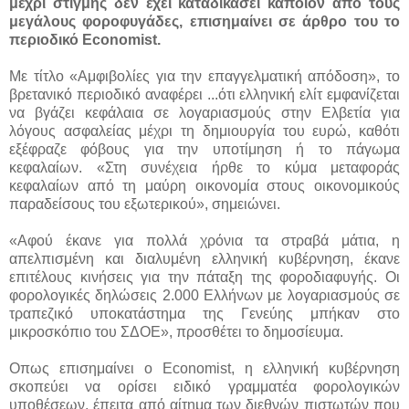
μέχρι στιγμής δεν έχει καταδικάσει κάποιον από τους
μεγάλους φοροφυγάδες, επισημαίνει σε άρθρο του το
περιοδικό Economist.
Με τίτλο «Αμφιβολίες για την επαγγελματική απόδοση», το
βρετανικό περιοδικό αναφέρει ...
ότι ελληνική ελίτ εμφανίζεται
να βγάζει κεφάλαια σε λογαριασμούς στην Ελβετία για
λόγους ασφαλείας μέχρι τη δημιουργία του ευρώ, καθότι
εξέφραζε φόβους για την υποτίμηση ή το πάγωμα
κεφαλαίων. «Στη συνέχεια ήρθε το κύμα μεταφοράς
κεφαλαίων από τη μαύρη οικονομία στους οικονομικούς
παραδείσους του εξωτερικού», σημειώνει.
«Αφού έκανε για πολλά χρόνια τα στραβά μάτια, η
απελπισμένη και διαλυμένη ελληνική κυβέρνηση, έκανε
επιτέλους κινήσεις για την πάταξη της φοροδιαφυγής. Οι
φορολογικές δηλώσεις 2.000 Ελλήνων με λογαριασμούς σε
τραπεζικό υποκατάστημα της Γενεύης μπήκαν στο
μικροσκόπιο του ΣΔΟΕ», προσθέτει το δημοσίευμα.
Οπως επισημαίνει ο Economist, η ελληνική κυβέρνηση
σκοπεύει να ορίσει ειδικό γραμματέα φορολογικών
υποθέσεων, έπειτα από αίτημα των διεθνών πιστωτών που