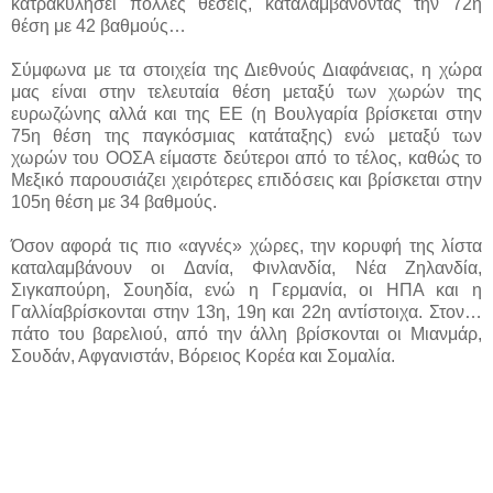
κατρακυλήσει πολλές θέσεις, καταλαμβάνοντας την 72η
θέση με 42 βαθμούς…
Σύμφωνα με τα στοιχεία της Διεθνούς Διαφάνειας, η χώρα
μας είναι στην τελευταία θέση μεταξύ των χωρών της
ευρωζώνης αλλά και της ΕΕ (η Βουλγαρία βρίσκεται στην
75η θέση της παγκόσμιας κατάταξης) ενώ μεταξύ των
χωρών του ΟΟΣΑ είμαστε δεύτεροι από το τέλος, καθώς το
Μεξικό παρουσιάζει χειρότερες επιδόσεις και βρίσκεται στην
105η θέση με 34 βαθμούς.
Όσον αφορά τις πιο «αγνές» χώρες, την κορυφή της λίστα
καταλαμβάνουν οι Δανία, Φινλανδία, Νέα Ζηλανδία,
Σιγκαπούρη, Σουηδία, ενώ η Γερμανία, οι ΗΠΑ και η
Γαλλίαβρίσκονται στην 13η, 19η και 22η αντίστοιχα. Στον…
πάτο του βαρελιού, από την άλλη βρίσκονται οι Μιανμάρ,
Σουδάν, Αφγανιστάν, Βόρειος Κορέα και Σομαλία.