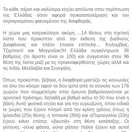
Το κάθε πέρσι και καλύτερα ισχύει απόλυτα στην περίπτωση
της Ελλάδας όσον αφορά τηνκαταπολέμηση και τον
περιορισμότου φαινομένου της δαιφθοράς.
Η χώρα μας κατρακύλησε ακόμη ....
14 θέσεις στη σχετική
λίστα που προκύπτει από την έκθεση της Διεθνούς
Διαφάνειας και πλέον έπιασε επίπεδα… Κολομβίας,
Τζιμπουτί και Μογγολίας!Η Ελλάδα συγκέντρωσε 36
βαθμούς (το άριστο είναι οι 100) και συγγενεύει στην 96
θέση της λίστα μαζί με τις προαναφερθείσης χώρες αλλά και
τις Ινδία, Μολδαβία και Σενεγάλη.
Όπως προκύπτει, βέβαια, η διαφθορά μαστίζει τις κοινωνίες
σε όλο τον κόσμο αφού τα δύο τρίτα από το σύνολο των 176
χωρών που συμμετείχαν στην έρευνα βαθμολογούνται με
αρνητικό πρόσημο, δηλαδή με βαθμό κάτω το 50 που είναι η
βάση. Αυτό φυσικά ισχύει και για την ευρωζώνη, όπου ειδικά
οι χώρες που έχουν πληγεί από την κρίση χρέους όπως η
Ιρλανδία (25η θέση), η Ισπανία (30ή) και ηΠορτογαλία (33η)
έχουν κάνει επίσης «βουτιά» στη θέση κατάταξης. Οι
γείτονες -ούνα φάτσα, ούνα ράτσα- Ιταλοί έχουν και αυτοί