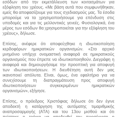
εσόδων από την εκμετάλλευση των κοιτασμάτων για
εξόφληση του χρέους. «Με βάση αυτά που συμφωνήθηκαν,
εμείς θα αποφασίζουμε για τους σχεδιασμούς μας. Τα έσοδα
μπορούμε να τα χρησιμοποιήσουμε για επένδυση στις
υποδομές και για τις μελλοντικές γενεές. Φυσιολογικά, ένα
μέρος των εσόδων θα χρησιμοποιείται για την εξόφληση του
χρέους», δήλωσε.
Επίσης, ανέφερε ότι αποφεύχθηκε η ιδιωτικοποίηση
κερδοφόρων ημικρατικών οργανισμών. «Στο αρχικό
μνημόνιο υπήρχε ονομαστική αναφορά σε ημικρατικούς
οργανισμούς που έπρεπε να ιδιωτικοποιηθούν. Διεγράφη η
αναφορά και δημιουργήσαμε την προοπτική για αποφυγή
των ιδιωτικοποιήσεων. Η διευθέτηση αυτή δεν μας
ικανοποιεί απόλυτα. Είναι, όμως, ένα εφαλτήριο για να
συνεχίσουμε τη διαπραγμάτευση προς αποφυγή
ιδιωτικοποιήσεων συγκεκριμένων ημικρατικών
οργανισμών», εξήγησε.
Επίσης, ο πρόεδρος Χριστόφιας δήλωσε ότι δεν έγινε
αποδεκτή η κατάργηση της αυτόματης τιμαριθμικής
αναπροσαρμογής (ΑΤΑ) και του 13ου μισθού και ότι
πείστηκε η τρόικα να αποδεχθεί την προσέγγιση η