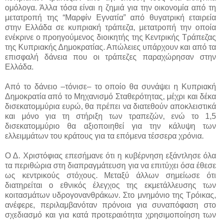
ομόλογα. Άλλα τόσα είναι η ζημιά για την οικονομία από τη
μετατροπή της “Μαρφίν Εγνατία” από θυγατρική εταιρεία
στην Ελλάδα σε κυπριακή τράπεζα, μετατροπή την οποία
ενέκρινε ο προηγούμενος διοικητής της Κεντρικής Τράπεζας
της Κυπριακής Δημοκρατίας. Απώλειες υπάρχουν και από τα
επισφαλή δάνεια που οι τράπεζες παραχώρησαν στην
Ελλάδα.
Από το δάνειο –τόνισε– το οποίο θα συνάψει η Κυπριακή
Δημοκρατία από το Μηχανισμό Σταθερότητας, μέχρι και δέκα
δισεκατομμύρια ευρώ, θα πρέπει να διατεθούν αποκλειστικά
και μόνο για τη στήριξη των τραπεζών, ενώ το 1,5
δισεκατομμύριο θα αξιοποιηθεί για την κάλυψη των
ελλειμμάτων του κράτους για τα επόμενα τέσσερα χρόνια.
Ο Δ. Χριστόφιας επεσήμανε ότι η κυβέρνηση εξάντλησε όλα
τα περιθώρια στη διαπραγμάτευση για να επιτύχει όσα έθεσε
ως κεντρικούς στόχους. Μεταξύ άλλων σημείωσε ότι
διατηρείται ο εθνικός έλεγχος της εκμετάλλευσης των
κοιτασμάτων υδρογονανθράκων. Στο μνημόνιο της Τρόικας,
ανέφερε, περιλαμβανόταν πρόνοια για συναπόφαση στο
σχεδιασμό και για κατά προτεραιότητα χρησιμοποίηση των