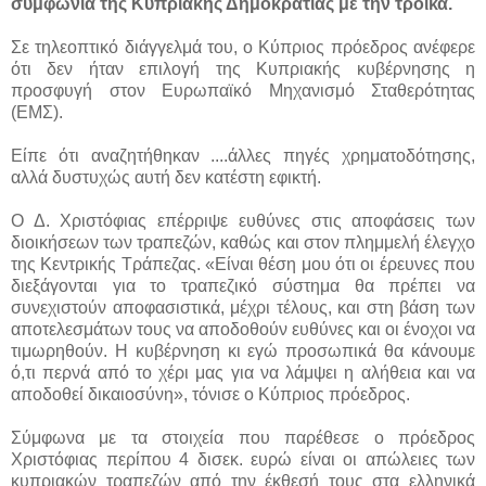
συμφωνία της Κυπριακής Δημοκρατίας με την τρόικα.
Σε τηλεοπτικό διάγγελμά του, ο Κύπριος πρόεδρος ανέφερε
ότι δεν ήταν επιλογή της Κυπριακής κυβέρνησης η
προσφυγή στον Ευρωπαϊκό Μηχανισμό Σταθερότητας
(ΕΜΣ).
Είπε ότι αναζητήθηκαν ....
άλλες πηγές χρηματοδότησης,
αλλά δυστυχώς αυτή δεν κατέστη εφικτή.
Ο Δ. Χριστόφιας επέρριψε ευθύνες στις αποφάσεις των
διοικήσεων των τραπεζών, καθώς και στον πλημμελή έλεγχο
της Κεντρικής Τράπεζας. «Είναι θέση μου ότι οι έρευνες που
διεξάγονται για το τραπεζικό σύστημα θα πρέπει να
συνεχιστούν αποφασιστικά, μέχρι τέλους, και στη βάση των
αποτελεσμάτων τους να αποδοθούν ευθύνες και οι ένοχοι να
τιμωρηθούν. Η κυβέρνηση κι εγώ προσωπικά θα κάνουμε
ό,τι περνά από το χέρι μας για να λάμψει η αλήθεια και να
αποδοθεί δικαιοσύνη», τόνισε ο Κύπριος πρόεδρος.
Σύμφωνα με τα στοιχεία που παρέθεσε ο πρόεδρος
Χριστόφιας περίπου 4 δισεκ. ευρώ είναι οι απώλειες των
κυπριακών τραπεζών από την έκθεσή τους στα ελληνικά