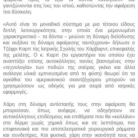
γαντζώνονται στις ίνες του ιστού, καθιστώντας την αφαίρεση
πιο δύσκολη.
«Αυτό είναι το μοναδικό σύστημα με μια τέτοιου είδους
διπλή λειτουργικότητα, στην οποία ένα μεμονωμένο
χαρακτηριστικό – τα δόντια – μειώνει τη δύναμη διείσδυσης
και αυξάνει τη δύναμη αφαίρεσης ταυτόχρονα» δήλωσε ο
Τζέφρι Καρπ της Ιατρικής Σχολής του Χάρβαρντ, επικεφαλής
της μελέτης. Ο κ. Καρπ (το εργαστήριο του οποίου έχει
αναπτύξει επίσης αυτοκόλλητες ταινίες βασισμένες στην
«τεχνολογία» των ποδιών της σαύρας γκέκο και άλλα
ανάλογα υλικά εμπνευσμένα από τη φύση) θεωρεί ότι τα
αγκάθια του αμερικανικού σκαντζόχοιρου μπορούν να
χρησιμεύσουν ως οδηγός για μια σειρά από ιατρικές
εφαρμογές.
Χάρη στη δύναμη αντίστασής τους στην αφαίρεση θα
μπορούσαν, όπως ανέφερε, να οδηγήσουν σε
αυτοκόλλητους επιδέσμους και επιθέματα που θα «κολλάνε»
στο δέρμα χωρίς χημικά όπως και σε λεπτότερα, πιο
επιφανειακά και πιο αποτελεσματικά χειρουργικά ράμματα
και συνδετήρες. Και φυσικά, χάρη στην ικανότητά τους να