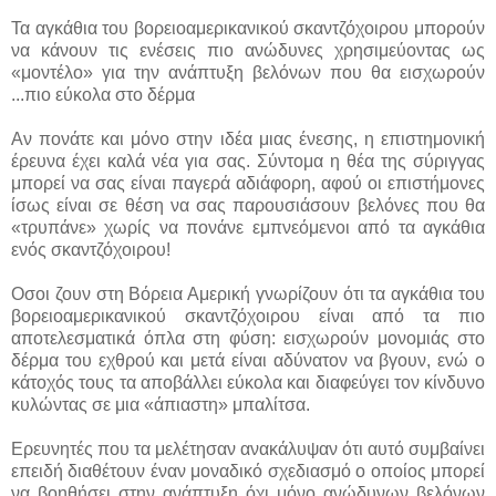
Τα αγκάθια του βορειοαμερικανικού σκαντζόχοιρου μπορούν
να κάνουν τις ενέσεις πιο ανώδυνες χρησιμεύοντας ως
«μοντέλο» για την ανάπτυξη βελόνων που θα εισχωρούν
...
πιο εύκολα στο δέρμα
Αν πονάτε και μόνο στην ιδέα μιας ένεσης, η επιστημονική
έρευνα έχει καλά νέα για σας. Σύντομα η θέα της σύριγγας
μπορεί να σας είναι παγερά αδιάφορη, αφού οι επιστήμονες
ίσως είναι σε θέση να σας παρουσιάσουν βελόνες που θα
«τρυπάνε» χωρίς να πονάνε εμπνεόμενοι από τα αγκάθια
ενός σκαντζόχοιρου!
Οσοι ζουν στη Βόρεια Αμερική γνωρίζουν ότι τα αγκάθια του
βορειοαμερικανικού σκαντζόχοιρου είναι από τα πιο
αποτελεσματικά όπλα στη φύση: εισχωρούν μονομιάς στο
δέρμα του εχθρού και μετά είναι αδύνατον να βγουν, ενώ ο
κάτοχός τους τα αποβάλλει εύκολα και διαφεύγει τον κίνδυνο
κυλώντας σε μια «άπιαστη» μπαλίτσα.
Ερευνητές που τα μελέτησαν ανακάλυψαν ότι αυτό συμβαίνει
επειδή διαθέτουν έναν μοναδικό σχεδιασμό ο οποίος μπορεί
να βοηθήσει στην ανάπτυξη όχι μόνο ανώδυνων βελόνων