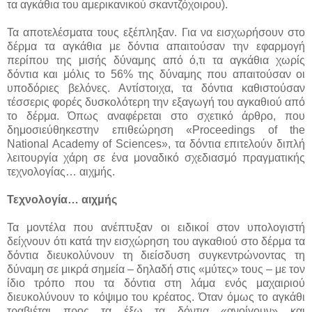
τα αγκάθια του αμερικανικού σκαντζόχοιρου).
Τα αποτελέσματα τους εξέπληξαν. Για να εισχωρήσουν στο
δέρμα τα αγκάθια με δόντια απαιτούσαν την εφαρμογή
περίπου της μισής δύναμης από ό,τι τα αγκάθια χωρίς
δόντια και μόλις το 56% της δύναμης που απαιτούσαν οι
υποδόριες βελόνες. Αντίστοιχα, τα δόντια καθιστούσαν
τέσσερις φορές δυσκολότερη την εξαγωγή του αγκαθιού από
το δέρμα. Όπως αναφέρεται στο σχετικό άρθρο, που
δημοσιεύθηκεστην επιθεώρηση «Proceedings of the
National Academy of Sciences», τα δόντια επιτελούν διπλή
λειτουργία χάρη σε ένα μοναδικό σχεδιασμό πραγματικής
τεχνολογίας… αιχμής.
Τεχνολογία… αιχμής
Τα μοντέλα που ανέπτυξαν οι ειδικοί στον υπολογιστή
δείχνουν ότι κατά την εισχώρηση του αγκαθιού στο δέρμα τα
δόντια διευκολύνουν τη διείσδυση συγκεντρώνοντας τη
δύναμη σε μικρά σημεία – δηλαδή στις «μύτες» τους – με τον
ίδιο τρόπο που τα δόντια στη λάμα ενός μαχαιριού
διευκολύνουν το κόψιμο του κρέατος. Όταν όμως το αγκάθι
τραβιέται προς τα έξω τα δόντια «ανοίγουν» και