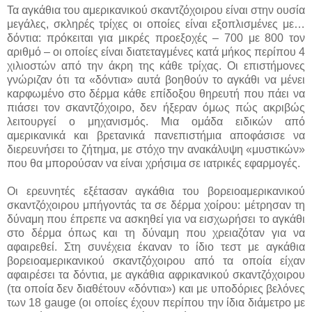
Τα αγκάθια του αμερικανικού σκαντζόχοιρου είναι στην ουσία
μεγάλες, σκληρές τρίχες οι οποίες είναι εξοπλισμένες με…
δόντια: πρόκειται για μικρές προεξοχές – 700 με 800 τον
αριθμό – οι οποίες είναι διατεταγμένες κατά μήκος περίπου 4
χιλιοστών από την άκρη της κάθε τρίχας. Οι επιστήμονες
γνώριζαν ότι τα «δόντια» αυτά βοηθούν το αγκάθι να μένει
καρφωμένο στο δέρμα κάθε επίδοξου θηρευτή που πάει να
πιάσει τον σκαντζόχοιρο, δεν ήξεραν όμως πώς ακριβώς
λειτουργεί ο μηχανισμός. Μια ομάδα ειδικών από
αμερικανικά και βρετανικά πανεπιστήμια αποφάσισε να
διερευνήσει το ζήτημα, με στόχο την ανακάλυψη «μυστικών»
που θα μπορούσαν να είναι χρήσιμα σε ιατρικές εφαρμογές.
Οι ερευνητές εξέτασαν αγκάθια του βορειοαμερικανικού
σκαντζόχοιρου μπήγοντάς τα σε δέρμα χοίρου: μέτρησαν τη
δύναμη που έπρεπε να ασκηθεί για να εισχωρήσει το αγκάθι
στο δέρμα όπως και τη δύναμη που χρειαζόταν για να
αφαιρεθεί. Στη συνέχεια έκαναν το ίδιο τεστ με αγκάθια
βορειοαμερικανικού σκαντζόχοιρου από τα οποία είχαν
αφαιρέσει τα δόντια, με αγκάθια αφρικανικού σκαντζόχοιρου
(τα οποία δεν διαθέτουν «δόντια») και με υποδόριες βελόνες
των 18 gauge (οι οποίες έχουν περίπου την ίδια διάμετρο με