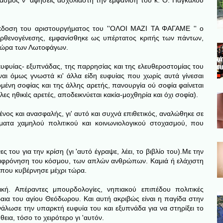
ασμός ν' αφήσεις ασχολίαστη την εμφάνιση του κ. Θ. Πάγκαλου
.
' έκδοση του αριστουργήματος του ''ΟΛΟΙ ΜΑΖΙ ΤΑ ΦΑΓΑΜΕ '' ο
ρθενογένεσης, εμφανίσθηκε ως υπέρτατος κριτής των πάντων,
χώρα των Λωτοφάγων.
ς ευφυίας- εξυπνάδας, της παρρησίας και της ελευθεροστομίας του
αι όμως γνωστά κι' άλλα είδη ευφυίας που χωρίς αυτά γίνεσαι
ζομένη σοφίας και της άλλης αρετής, πανουργία ού σοφία φαίνεται
ες ηθικές αρετές, αποδεικνύεται κακία-μοχθηρία και όχι σοφία).
νος και ανασφαλής, γι' αυτό και συχνά επιθετικός, αναλώθηκε σε
σματα χαμηλού πολιτικού και κοινωνιολογικού στοχασμού, που
 του για την κρίση (γι 'αυτό έγραψε, λέει, το βιβλίο του).Με την
εριφρόνηση του κόσμου, των απλών ανθρώπων. Καμιά ή ελάχιστη
ξη που κυβέρνησε μέχρι τώρα.
ική. Απέραντες μπουρδολογίες, νηπιακού επιπέδου πολιτικές
βαια του αγίου Θεόδωρου. Και αυτή ακριβώς είναι η παγίδα στην
νάλωσε την υπαρκτή ευφυία του και εξυπνάδα για να στηρίξει το
θεια, τόσο το χειρότερο γι 'αυτόν.