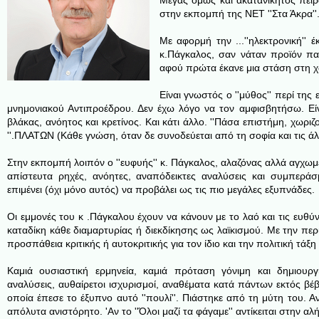
Μέγας όμως και ακατανίκητος πειρ
στην εκπομπή της ΝΕΤ ''Στα Άκρα''
Με αφορμή την ...
''ηλεκτρονική'
κ.Πάγκαλος, σαν νάταν προϊόν πα
αφού πρώτα έκανε μια στάση στη 
Είναι γνωστός ο ''μύθος'' περί τη
μνημονιακού Αντιπροέδρου. Δεν έχω λόγο να τον αμφισβητήσω. Είν
βλάκας, ανόητος και κρετίνος. Και κάτι άλλο. ''Πάσα επιστήμη, χωρι
''.ΠΛΑΤΩΝ (Κάθε γνώση, όταν δε συνοδεύεται από τη σοφία και τις άλλ
Στην εκπομπή λοιπόν ο ''ευφυής'' κ. Πάγκαλος, αλαζόνας αλλά αγχωμέ
απίστευτα ρηχές, ανόητες, αναπόδεικτες αναλύσεις και συμπερά
επιμένει (όχι μόνο αυτός) να προβάλει ως τις πιο μεγάλες εξυπνάδες.
Οι εμμονές του κ .Πάγκαλου έχουν να κάνουν με το λαό και τις ευθύνες
καταδίκη κάθε διαμαρτυρίας ή διεκδίκησης ως λαϊκισμού. Με την π
προσπάθεια κριτικής ή αυτοκριτικής για τον ίδιο και την πολιτική τά
Καμιά ουσιαστική ερμηνεία, καμιά πρόταση γόνιμη και δημιουργ
αναλύσεις, αυθαίρετοι ισχυρισμοί, αναθέματα κατά πάντων εκτός βέ
οποία έπεσε το έξυπνο αυτό ''πουλί''. Πιάστηκε από τη μύτη του. Α
απόλυτα ανιστόρητο. 'Αν το ''Όλοι μαζί τα φάγαμε'' αντίκειται στην αλή