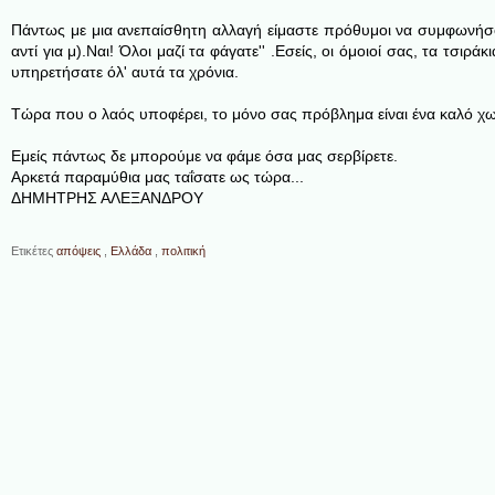
Πάντως με μια ανεπαίσθητη αλλαγή είμαστε πρόθυμοι να συμφωνήσου
αντί για μ).Ναι! Όλοι μαζί τα φάγατε'' .Εσείς, οι όμοιοί σας, τα τσι
υπηρετήσατε όλ' αυτά τα χρόνια.
Τώρα που ο λαός υποφέρει, το μόνο σας πρόβλημα είναι ένα καλό χων
Εμείς πάντως δε μπορούμε να φάμε όσα μας σερβίρετε.
Αρκετά παραμύθια μας ταΐσατε ως τώρα...
ΔΗΜΗΤΡΗΣ ΑΛΕΞΑΝΔΡΟΥ
Ετικέτες
απόψεις
,
Ελλάδα
,
πολιτική