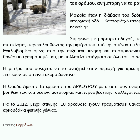
του δρόμου, ανήμπορη να το β
Μοιραία ήταν η διάβαση του δρό
επαρχιακή οδό...
Καστοριάς-Νεστορί
newsit.gr
Σύμφωνα με μαρτυρία οδηγού, τ
αυτοκίνητα, παρακολουθώντας την μητέρα του από την απέναντι πλε
Εγκλωβισμένο όμως από την αυξημένη κίνηση και αποπροσανατ
θανάσιμο τραυματισμό του, με πολλαπλά κατάγματα σε όλο του το σ
Η μητέρα του συνέχισε να το αναζητεί στην περιοχή για αρκε
πιστεύοντας ότι είναι ακόμα ζωντανό.
Η Ομάδα Άμεσης Επέμβασης του ΑΡΚΟΥΡΟΥ μετά από συντονισμένε
βοήθεια των υπηρεσιών αστυνομίας και πυροσβεστικής, συλλέγοντας,
Για το 2012, μέχρι στιγμής, 10 αρκούδες έχουν τραυματισθεί θαν
αρκουδάκια φετινής γέννας.
Ετικέτες
Περιβάλλον