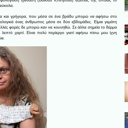
φολυγώδη ιχθύαση (Bullous Ichthyosis) εξαιτίας της οποίας το
 εύκολα.
ολα και γρήγορα, που μέσα σε ένα βράδυ μπορώ να αφήσω στο
ολογικά ένας άνθρωπος μέσα σε δύο εβδομάδες. Είμαι γεμάτη
ολλές φορές δε μπορώ καν να κουνηθώ. Σε άλλα σημεία το δέρμα
λεπτό χαρτί. Είναι πολύ περίεργο γιατί αφήνω πίσω μου ίχνη
ie.