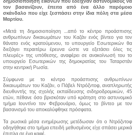
δημοσιοποίηση εικόνων που έδειχναν αστυνομικούς να
τον βασανίζουν, έπειτα από ένα άλλο παρόμοιο
σκάνδαλο που είχε ξεσπάσει στην ίδια πόλη στα μέσα
Μαρτίου.
«Μετά τη δημοσιοποίηση ...
από το κέντρο προάσπισης
ανθρωπίνων δικαιωμάτων του Καζάν ενός βίντεο για τον
θάνατο ενός κρατούμενου, το υπουργείο Εσωτερικών θα
διεξάγει περαιτέρω έρευνα ώστε να εξετάσει όλες τις
πλευρές» της υπόθεσης, αναφέρει σε ανακοίνωσή του το
υπουργείο Εσωτερικών της δημοκρατίας του Ταταρστάν
στην κεντρική Ρωσία.
Σύμφωνα με το κέντρο προάσπισης ανθρωπίνων
δικαιωμάτων του Καζάν, ο Πάβελ Ντρόζντοφ, αναπληρωτής
διευθυντής της σχολής εκπαίδευσης σιδηροδρομικών, 45
ετών, πέθανε όσο βρισκόταν υπό κράτηση στο αστυνομικό
τμήμα Ιουντίνο τον Φεβρουάριο, όμως το βίντεο με τον
βασανισμό του αποκαλύφθηκε πρόσφατα.
Τα ρωσικά μέσα ενημέρωσης μετέδωσαν ότι ο Ντρόζντοφ
οδηγήθηκε στο τμήμα επειδή μεθυσμένος είχε σπάσει μερικά
έπιπλα σε ένα καφέ.