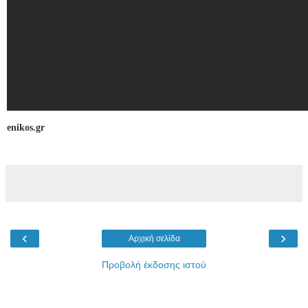
enikos.gr
‹
›
Αρχική σελίδα
Προβολή έκδοσης ιστού