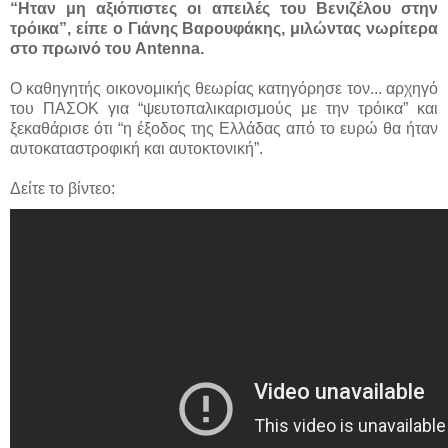
“Ηταν μη αξιόπιστες οι απειλές του Βενιζέλου στην
τρόικα”, είπε ο Γιάνης Βαρουφάκης, μιλώντας νωρίτερα
στο πρωινό του Antenna.
Ο καθηγητής οικονομικής θεωρίας κατηγόρησε τον...
αρχηγό
του ΠΑΣΟΚ για “ψευτοπαλικαρισμούς με την τρόικα” και
ξεκαθάρισε ότι “η έξοδος της Ελλάδας από το ευρώ θα ήταν
αυτοκαταστροφική και αυτοκτονική”.
Δείτε το βίντεο: