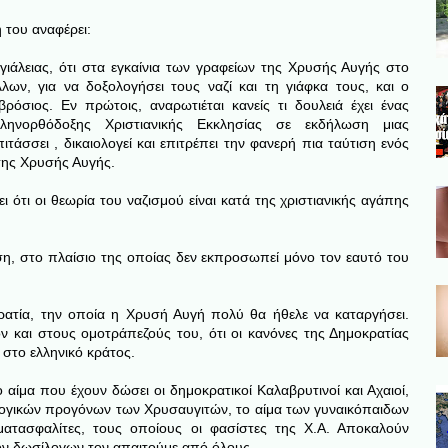
 του αναφέρει:
άλειας, ότι στα εγκαίνια των γραφείων της Χρυσής Αυγής στο
λων, για να δοξολογήσει τους ναζί και τη γιάφκα τους, και ο
όσιος. Εν πρώτοις, αναρωτιέται κανείς τι δουλειά έχει ένας
ηνορθόδοξης Χριστιανικής Εκκλησίας σε εκδήλωση μιας
ιτάσσει , δικαιολογεί και επιτρέπει την φανερή πια ταύτιση ενός
της Χρυσής Αυγής.
ι ότι οι θεωρία του ναζισμού είναι κατά της χριστιανικής αγάπης
έση, στο πλαίσιο της οποίας δεν εκπροσωπεί μόνο τον εαυτό του
ρατία, την οποία η Χρυσή Αυγή πολύ θα ήθελε να καταργήσει.
ν και στους ομοτράπεζούς του, ότι οι κανόνες της Δημοκρατίας
 στο ελληνικό κράτος.
ο αίμα που έχουν δώσει οι δημοκρατικοί Καλαβρυτινοί και Αχαιοί,
ογικών προγόνων των Χρυσαυγιτών, το αίμα των γυναικόπαιδων
ατασφαλίτες, τους οποίους οι φασίστες της Χ.Α. Αποκαλούν
τον δωσίλογων τον απαιτούμε από όλους.