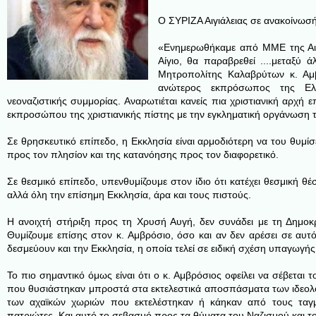
Ο ΣΥΡΙΖΑ Αιγιάλειας σε ανακοίνωσή
«Ενημερωθήκαμε από ΜΜΕ της Αιγι
Αίγιο, θα παραβρεθεί ....
μεταξύ άλ
Μητροπολίτης Καλαβρύτων κ. Αμβρ
ανώτερος εκπρόσωπος της Ελλ
νεοναζιστικής συμμορίας. Αναρωτιέται κανείς πια χριστιανική αρχή επ
εκπροσώπου της χριστιανικής πίστης με την εγκληματική οργάνωση 
Σε θρησκευτικό επίπεδο, η Εκκλησία είναι αρμοδιότερη να του θυμίσε
προς τον πλησίον και της κατανόησης προς τον διαφορετικό.
Σε θεσμικό επίπεδο, υπενθυμίζουμε στον ίδιο ότι κατέχει θεσμική θ
αλλά όλη την επίσημη Εκκλησία, άρα και τους πιστούς.
Η ανοιχτή στήριξη προς τη Χρυσή Αυγή, δεν συνάδει με τη Δημοκ
Θυμίζουμε επίσης στον κ. Αμβρόσιο, όσο και αν δεν αρέσει σε αυτό
δεσμεύουν και την Εκκλησία, η οποία τελεί σε ειδική σχέση υπαγωγής
Το πιο σημαντικό όμως είναι ότι ο κ. Αμβρόσιος οφείλει να σέβεται τ
που θυσιάστηκαν μπροστά στα εκτελεστικά αποσπάσματα των ιδεολ
των αχαϊκών χωριών που εκτελέστηκαν ή κάηκαν από τους ταγμ
πατριώτες. Και αυτό το σεβασμό προς τα θύματα του Ναζισμού και 