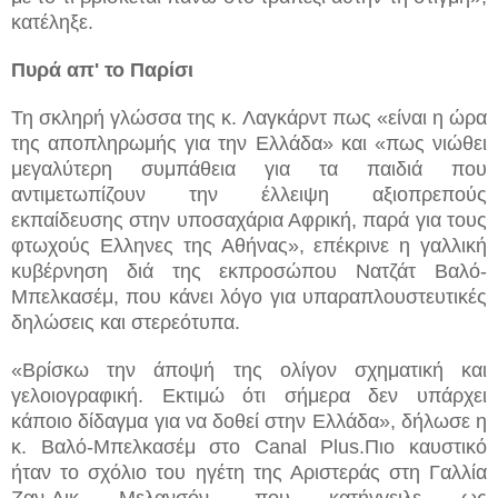
κατέληξε.
Πυρά απ' το Παρίσι
Τη σκληρή γλώσσα της κ. Λαγκάρντ πως «είναι η ώρα
της αποπληρωμής για την Ελλάδα» και «πως νιώθει
μεγαλύτερη συμπάθεια για τα παιδιά που
αντιμετωπίζουν την έλλειψη αξιοπρεπούς
εκπαίδευσης στην υποσαχάρια Αφρική, παρά για τους
φτωχούς Ελληνες της Αθήνας», επέκρινε η γαλλική
κυβέρνηση διά της εκπροσώπου Νατζάτ Βαλό-
Μπελκασέμ, που κάνει λόγο για υπαραπλουστευτικές
δηλώσεις και στερεότυπα.
«Βρίσκω την άποψή της ολίγον σχηματική και
γελοιογραφική. Εκτιμώ ότι σήμερα δεν υπάρχει
κάποιο δίδαγμα για να δοθεί στην Ελλάδα», δήλωσε η
κ. Βαλό-Μπελκασέμ στο Canal Plus.Πιο καυστικό
ήταν το σχόλιο του ηγέτη της Αριστεράς στη Γαλλία
Ζαν-Λικ Μελανσόν, που κατήγγειλε ως