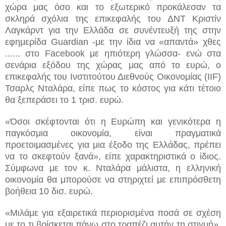
χώρα μας όσο και το εξωτερικό προκάλεσαν τα
σκληρά σχόλια της επικεφαλής του ΔΝΤ Κριστίν
Λαγκάρντ για την Ελλάδα σε συνέντευξή της στην
εφημερίδα Guardian -με την ίδια να «απαντά» χθες
...
... στο Facebook με ηπιότερη γλώσσα- ενώ στα
σενάρια εξόδου της χώρας μας από το ευρώ, ο
επικεφαλής του Ινστιτούτου Διεθνούς Οικονομίας (IIF)
Τσαρλς Νταλάρα, είπε πως το κόστος για κάτι τέτοιο
θα ξεπεράσει το 1 τρισ. ευρώ.
«Όσοι σκέφτονται ότι η Ευρώπη και γενικότερα η
παγκόσμια οικονομία, είναι πραγματικά
προετοιμασμένες για μια έξοδο της Ελλάδας, πρέπει
να το σκεφτούν ξανά», είπε χαρακτηριστικά ο ίδιος.
Σύμφωνα με τον κ. Νταλάρα μάλιστα, η ελληνική
οικονομία θα μπορούσε να στηριχτεί με επιπρόσθετη
βοήθεια 10 δισ. ευρώ.
«Μιλάμε για εξαιρετικά περιορισμένα ποσά σε σχέση
με το τι βρίσκεται πάνω στο τραπέζι αυτήν τη στιγμή»,