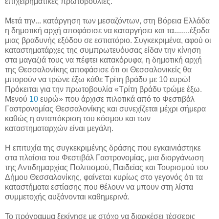
επιχειρηματικές πρωτοβουλίες.
Μετά την... κατάργηση των μεσαζόντων, στη Βόρεια Ελλάδα
η δημοτική αρχή αποφάσισε να καταργήσει και τα.....
...έξοδα
μιας βραδυνής εξόδου σε εστιατόριο. Συγκεκριμένα, αφού οι
καταστηματάρχες της συμπρωτευόυσας είδαν την κίνηση
στα μαγαζιά τους να πέφτει κατακόρυφα, η δημοτική αρχή
της Θεσσαλονίκης αποφάσισε ότι οι Θεσσαλονικείς θα
μπορούν να τρώνε έξω κάθε Τρίτη βράδυ με 10 ευρώ!
Πρόκειται για την πρωτοβουλία «Τρίτη βράδυ τρώμε έξω.
Μενού
10
ευρώ» που άρχισε πιλοτικά από το Φεστιβάλ
Γαστρονομίας Θεσσαλονίκης και συνεχίζεται μέχρι σήμερα
καθώς η ανταπόκριση του κόσμου και των
καταστηματαρχών είναι μεγάλη.
Η επιτυχία της συγκεκριμένης δράσης που εγκαινιάστηκε
στα πλαίσια του Φεστιβάλ Γαστρονομίας, μια διοργάνωση
της Αντιδημαρχίας Πολιτισμού, Παιδείας και Τουρισμού του
Δήμου Θεσσαλονίκης, φαίνεται κυρίως στο γεγονός ότι τα
καταστήματα εστίασης που θέλουν να μπουν στη λίστα
συμμετοχής αυξάνονται καθημερινά.
Το πρόγραμμα ξεκίνησε με στόχο να διαρκέσει τέσσερις