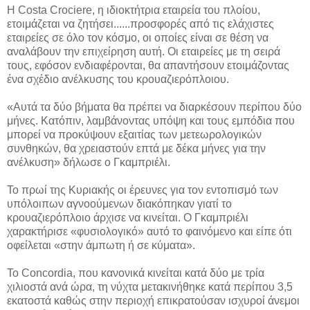
Η Costa Crociere, η ιδιοκτήτρια εταιρεία του πλοίου,
ετοιμάζεται να ζητήσει...
...προσφορές από τις ελάχιστες
εταιρείες σε όλο τον κόσμο, οι οποίες είναι σε θέση να
αναλάβουν την επιχείρηση αυτή. Οι εταιρείες με τη σειρά
τους, εφόσον ενδιαφέρονται, θα απαντήσουν ετοιμάζοντας
ένα σχέδιο ανέλκυσης του κρουαζιερόπλοιου.
«Αυτά τα δύο βήματα θα πρέπει να διαρκέσουν περίπου δύο
μήνες. Κατόπιν, λαμβάνοντας υπόψη και τους εμπόδια που
μπορεί να προκύψουν εξαιτίας των μετεωρολογικών
συνθηκών, θα χρειαστούν επτά με δέκα μήνες για την
ανέλκυση» δήλωσε ο Γκαμπριέλι.
Το πρωί της Κυριακής οι έρευνες για τον εντοπισμό των
υπόλοιπων αγνοούμενων διακόπηκαν γιατί το
κρουαζιερόπλοιο άρχισε να κινείται. Ο Γκαμπριέλι
χαρακτήρισε «φυσιολογικό» αυτό το φαινόμενο και είπε ότι
οφείλεται «στην άμπωτη ή σε κύματα».
Το Concordia, που κανονικά κινείται κατά δύο με τρία
χιλιοστά ανά ώρα, τη νύχτα μετακινήθηκε κατά περίπου 3,5
εκατοστά καθώς στην περιοχή επικρατούσαν ισχυροί άνεμοι